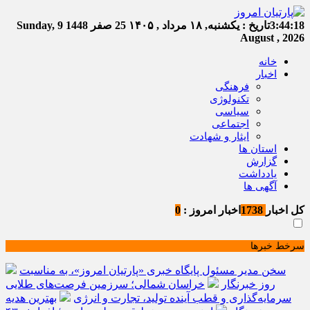
3:44:18
تاریخ :
یکشنبه, ۱۸ مرداد , ۱۴۰۵
25 صفر 1448
Sunday, 9
August , 2026
خانه
اخبار
فرهنگی
تکنولوژی
سیاسی
اجتماعی
ایثار و شهادت
استان ها
گزارش
یادداشت
آگهی ها
کل اخبار
1738
اخبار امروز :
0
سرخط خبرها
سخن مدیر مسئول پایگاه خبری «پارتیان امروز»، به مناسبت
روز خبرنگار
خراسان شمالی؛ سرزمین فرصت‌های طلایی
سرمایه‌گذاری و قطب آینده تولید، تجارت و انرژی
بهترین هدیه