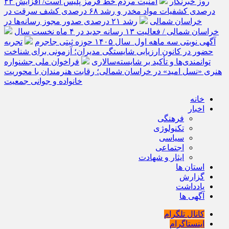
روز خبرنگار
امنیت مردم خط قرمز پلیس است/ افزایش ۴۳
درصدی کشفیات مواد مخدر و رشد ۶۸ درصدی کشف سرقت در
خراسان شمالی
رشد ۲۱ درصدی صدور مجوز رسانه‌ها در
خراسان شمالی / فعالیت ۱۳ رسانه جدید در ۴ ماه نخست سال
آگهی نوبتی سه ماهه اول سال ۱۴۰۵ حوزه ثبتی جاجرم
تجربه
حضور در کانون ارزیابی شایستگی مدیران؛ آزمونی برای شناخت
توانمندی‌ها و تأکید بر شایسته‌سالاری
فراخوان ملی جشنواره
هنری «نسل امید» در خراسان شمالی؛ رقابت هنرمندان با محوریت
خانواده و جوانی جمعیت
خانه
اخبار
فرهنگی
تکنولوژی
سیاسی
اجتماعی
ایثار و شهادت
استان ها
گزارش
یادداشت
آگهی ها
کانال تلگرام
اینستاگرام