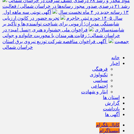
مواد مخدر و رشد ۶۸ درصدی کشف سرقت در خراسان شمالی
رشد ۲۱ درصدی صدور مجوز رسانه‌ها در خراسان شمالی / فعالیت
۱۳ رسانه جدید در ۴ ماه نخست سال
آگهی نوبتی سه ماهه اول
سال ۱۴۰۵ حوزه ثبتی جاجرم
تجربه حضور در کانون ارزیابی
شایستگی مدیران؛ آزمونی برای شناخت توانمندی‌ها و تأکید بر
شایسته‌سالاری
فراخوان ملی جشنواره هنری «نسل امید» در
خراسان شمالی؛ رقابت هنرمندان با محوریت خانواده و جوانی
جمعیت
آگهی فراخوان مناقصه شرکت توزیع نیروی برق استان
خراسان شمالی
خانه
اخبار
فرهنگی
تکنولوژی
سیاسی
اجتماعی
ایثار و شهادت
استان ها
گزارش
یادداشت
آگهی ها
کانال تلگرام
اینستاگرام