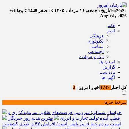
16:20:32
تاریخ :
جمعه, ۱۶ مرداد , ۱۴۰۵
23 صفر 1448
Friday, 7
August , 2026
خانه
اخبار
فرهنگی
تکنولوژی
سیاسی
اجتماعی
ایثار و شهادت
استان ها
گزارش
یادداشت
آگهی ها
کل اخبار
1737
اخبار امروز :
2
سرخط خبرها
خراسان شمالی؛ سرزمین فرصت‌های طلایی سرمایه‌گذاری و
قطب آینده تولید، تجارت و انرژی
بهترین هدیه روز خبرنگار
امنیت مردم خط قرمز پلیس است/ افزایش ۴۳ درصدی کشفیات