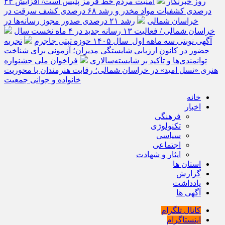
روز خبرنگار
امنیت مردم خط قرمز پلیس است/ افزایش ۴۳
درصدی کشفیات مواد مخدر و رشد ۶۸ درصدی کشف سرقت در
خراسان شمالی
رشد ۲۱ درصدی صدور مجوز رسانه‌ها در
خراسان شمالی / فعالیت ۱۳ رسانه جدید در ۴ ماه نخست سال
آگهی نوبتی سه ماهه اول سال ۱۴۰۵ حوزه ثبتی جاجرم
تجربه
حضور در کانون ارزیابی شایستگی مدیران؛ آزمونی برای شناخت
توانمندی‌ها و تأکید بر شایسته‌سالاری
فراخوان ملی جشنواره
هنری «نسل امید» در خراسان شمالی؛ رقابت هنرمندان با محوریت
خانواده و جوانی جمعیت
خانه
اخبار
فرهنگی
تکنولوژی
سیاسی
اجتماعی
ایثار و شهادت
استان ها
گزارش
یادداشت
آگهی ها
کانال تلگرام
اینستاگرام