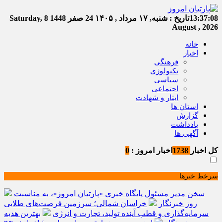
13:37:08
تاریخ :
شنبه, ۱۷ مرداد , ۱۴۰۵
24 صفر 1448
Saturday, 8
August , 2026
خانه
اخبار
فرهنگی
تکنولوژی
سیاسی
اجتماعی
ایثار و شهادت
استان ها
گزارش
یادداشت
آگهی ها
کل اخبار
1738
اخبار امروز :
0
سرخط خبرها
سخن مدیر مسئول پایگاه خبری «پارتیان امروز»، به مناسبت
روز خبرنگار
خراسان شمالی؛ سرزمین فرصت‌های طلایی
سرمایه‌گذاری و قطب آینده تولید، تجارت و انرژی
بهترین هدیه