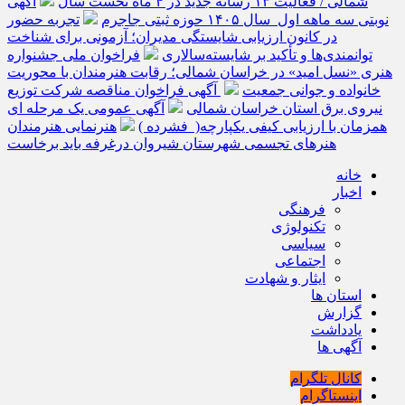
شمالی / فعالیت ۱۳ رسانه جدید در ۴ ماه نخست سال
آگهی
نوبتی سه ماهه اول سال ۱۴۰۵ حوزه ثبتی جاجرم
تجربه حضور
در کانون ارزیابی شایستگی مدیران؛ آزمونی برای شناخت
توانمندی‌ها و تأکید بر شایسته‌سالاری
فراخوان ملی جشنواره
هنری «نسل امید» در خراسان شمالی؛ رقابت هنرمندان با محوریت
خانواده و جوانی جمعیت
آگهی فراخوان مناقصه شرکت توزیع
نیروی برق استان خراسان شمالی
آگهی عمومی یک مرحله ای
همزمان با ارزیابی کیفی یکپارچه( فشرده )
هنرنمایی هنرمندان
هنرهای تجسمی شهرستان شیروان درغرفه باید برخاست
خانه
اخبار
فرهنگی
تکنولوژی
سیاسی
اجتماعی
ایثار و شهادت
استان ها
گزارش
یادداشت
آگهی ها
کانال تلگرام
اینستاگرام