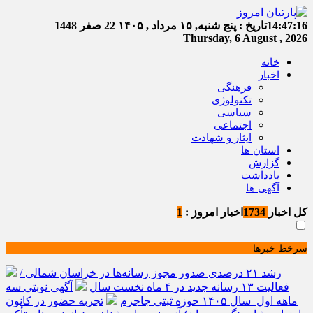
14:47:16
تاریخ :
پنج شنبه, ۱۵ مرداد , ۱۴۰۵
22 صفر 1448
Thursday, 6 August , 2026
خانه
اخبار
فرهنگی
تکنولوژی
سیاسی
اجتماعی
ایثار و شهادت
استان ها
گزارش
یادداشت
آگهی ها
کل اخبار
1734
اخبار امروز :
1
سرخط خبرها
رشد ۲۱ درصدی صدور مجوز رسانه‌ها در خراسان شمالی /
فعالیت ۱۳ رسانه جدید در ۴ ماه نخست سال
آگهی نوبتی سه
ماهه اول سال ۱۴۰۵ حوزه ثبتی جاجرم
تجربه حضور در کانون