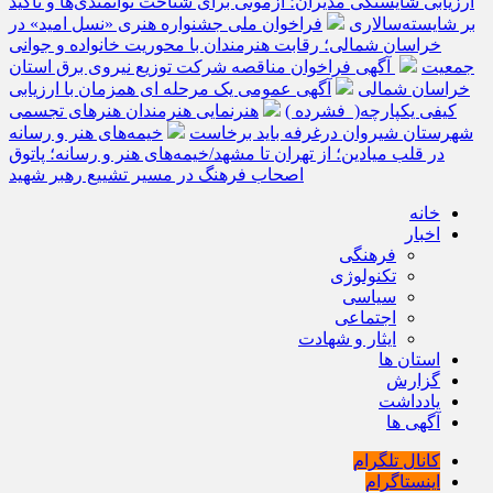
ارزیابی شایستگی مدیران؛ آزمونی برای شناخت توانمندی‌ها و تأکید
بر شایسته‌سالاری
فراخوان ملی جشنواره هنری «نسل امید» در
خراسان شمالی؛ رقابت هنرمندان با محوریت خانواده و جوانی
جمعیت
آگهی فراخوان مناقصه شرکت توزیع نیروی برق استان
خراسان شمالی
آگهی عمومی یک مرحله ای همزمان با ارزیابی
کیفی یکپارچه( فشرده )
هنرنمایی هنرمندان هنرهای تجسمی
شهرستان شیروان درغرفه باید برخاست
خیمه‌های هنر و رسانه
در قلب میادین؛ از تهران تا مشهد/خیمه‌های هنر و رسانه؛ پاتوق
اصحاب فرهنگ در مسیر تشییع رهبر شهید
خانه
اخبار
فرهنگی
تکنولوژی
سیاسی
اجتماعی
ایثار و شهادت
استان ها
گزارش
یادداشت
آگهی ها
کانال تلگرام
اینستاگرام