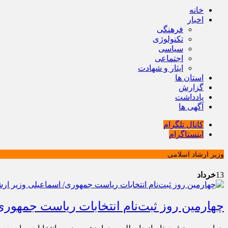
خانه
اخبار
فرهنگی
تکنولوژی
سیاسی
اجتماعی
ایثار و شهادت
استان ها
گزارش
یادداشت
آگهی ها
کانال تلگرام
اینستاگرام
وزیر ارشاد اسلامی
13
خرداد
چهارمین روز ثبت‌نام انتخابات ریاست جمهوری