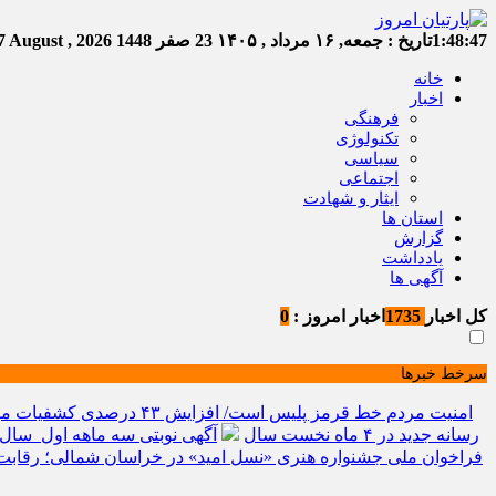
1:48:47
تاریخ :
جمعه, ۱۶ مرداد , ۱۴۰۵
23 صفر 1448
Friday, 7 August , 2026
خانه
اخبار
فرهنگی
تکنولوژی
سیاسی
اجتماعی
ایثار و شهادت
استان ها
گزارش
یادداشت
آگهی ها
کل اخبار
1735
اخبار امروز :
0
سرخط خبرها
امنیت مردم خط قرمز پلیس است/ افزایش ۴۳ درصدی کشفیات مواد مخدر و رشد ۶۸ درصدی کشف سرقت در خراسان شمالی
رسانه جدید در ۴ ماه نخست سال
آگهی نوبتی سه ماهه اول سال ۱۴۰۵ حوزه ثبتی جاجر
فراخوان ملی جشنواره هنری «نسل امید» در خراسان شمالی؛ رقابت 