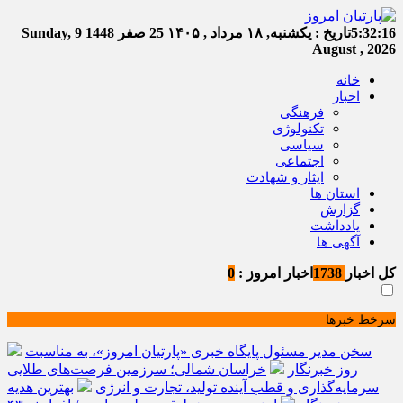
5:32:16
تاریخ :
یکشنبه, ۱۸ مرداد , ۱۴۰۵
25 صفر 1448
Sunday, 9
August , 2026
خانه
اخبار
فرهنگی
تکنولوژی
سیاسی
اجتماعی
ایثار و شهادت
استان ها
گزارش
یادداشت
آگهی ها
کل اخبار
1738
اخبار امروز :
0
سرخط خبرها
سخن مدیر مسئول پایگاه خبری «پارتیان امروز»، به مناسبت
روز خبرنگار
خراسان شمالی؛ سرزمین فرصت‌های طلایی
سرمایه‌گذاری و قطب آینده تولید، تجارت و انرژی
بهترین هدیه