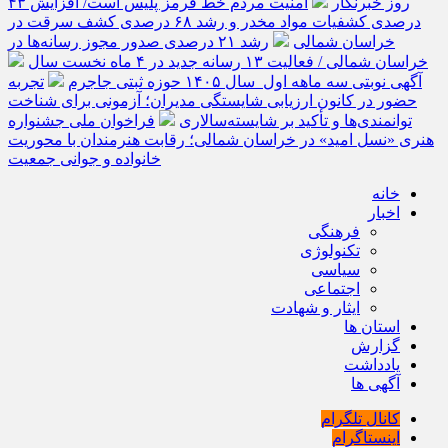
روز خبرنگار
امنیت مردم خط قرمز پلیس است/ افزایش ۴۳
درصدی کشفیات مواد مخدر و رشد ۶۸ درصدی کشف سرقت در
خراسان شمالی
رشد ۲۱ درصدی صدور مجوز رسانه‌ها در
خراسان شمالی / فعالیت ۱۳ رسانه جدید در ۴ ماه نخست سال
آگهی نوبتی سه ماهه اول سال ۱۴۰۵ حوزه ثبتی جاجرم
تجربه
حضور در کانون ارزیابی شایستگی مدیران؛ آزمونی برای شناخت
توانمندی‌ها و تأکید بر شایسته‌سالاری
فراخوان ملی جشنواره
هنری «نسل امید» در خراسان شمالی؛ رقابت هنرمندان با محوریت
خانواده و جوانی جمعیت
خانه
اخبار
فرهنگی
تکنولوژی
سیاسی
اجتماعی
ایثار و شهادت
استان ها
گزارش
یادداشت
آگهی ها
کانال تلگرام
اینستاگرام