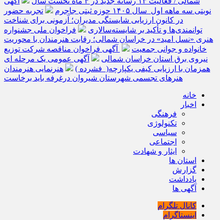
شمالی / فعالیت ۱۳ رسانه جدید در ۴ ماه نخست سال
آگهی
نوبتی سه ماهه اول سال ۱۴۰۵ حوزه ثبتی جاجرم
تجربه حضور
در کانون ارزیابی شایستگی مدیران؛ آزمونی برای شناخت
توانمندی‌ها و تأکید بر شایسته‌سالاری
فراخوان ملی جشنواره
هنری «نسل امید» در خراسان شمالی؛ رقابت هنرمندان با محوریت
خانواده و جوانی جمعیت
آگهی فراخوان مناقصه شرکت توزیع
نیروی برق استان خراسان شمالی
آگهی عمومی یک مرحله ای
همزمان با ارزیابی کیفی یکپارچه( فشرده )
هنرنمایی هنرمندان
هنرهای تجسمی شهرستان شیروان درغرفه باید برخاست
خانه
اخبار
فرهنگی
تکنولوژی
سیاسی
اجتماعی
ایثار و شهادت
استان ها
گزارش
یادداشت
آگهی ها
کانال تلگرام
اینستاگرام