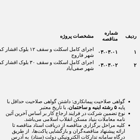
شماره
ردیف
مشخصات پروژه
مناقصه
اجرای کامل اسکلت و سقف ۱۲ بلوک 
۰۳-۰۳-۰۱
۱
شهر فاروج
اجرای کامل اسکلت و سقف ۳۰ بلوک 
۰۳-۰۳-۰۲
۲
شهر صفی‌آباد
گواهی صلاحیت پیمانکاری: داشتن گواهی صلاحیت حداقل با
پایه
۵ رشته ابنیه و ساختمان
، با تاریخ معتبر
نوع تضمین شرکت در فرایند ارجاع کار بر اساس آخرین آئین
نامه معاملات بنیاد مسکن انقلاب اسلامی می‌باشد.
کلیه مراحل برگزاری مناقصه از دریافت اسناد مناقصه تا
ارائه پیشنهاد مناقصه‌گران و بازگشایی پاکت‌ها، از طریق
درگاه سامانه تدارکات الکترونیکی دولت (ستاد) به آدرس