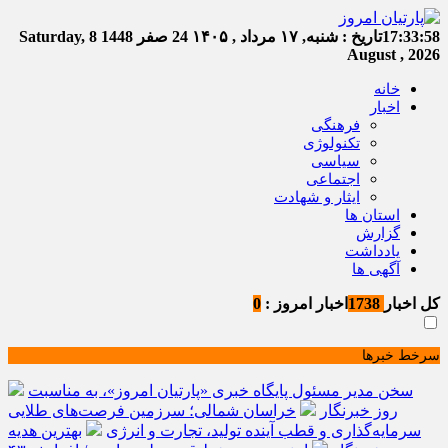
17:33:59
تاریخ :
شنبه, ۱۷ مرداد , ۱۴۰۵
24 صفر 1448
Saturday, 8
August , 2026
خانه
اخبار
فرهنگی
تکنولوژی
سیاسی
اجتماعی
ایثار و شهادت
استان ها
گزارش
یادداشت
آگهی ها
کل اخبار
1738
اخبار امروز :
0
سرخط خبرها
سخن مدیر مسئول پایگاه خبری «پارتیان امروز»، به مناسبت
روز خبرنگار
خراسان شمالی؛ سرزمین فرصت‌های طلایی
سرمایه‌گذاری و قطب آینده تولید، تجارت و انرژی
بهترین هدیه