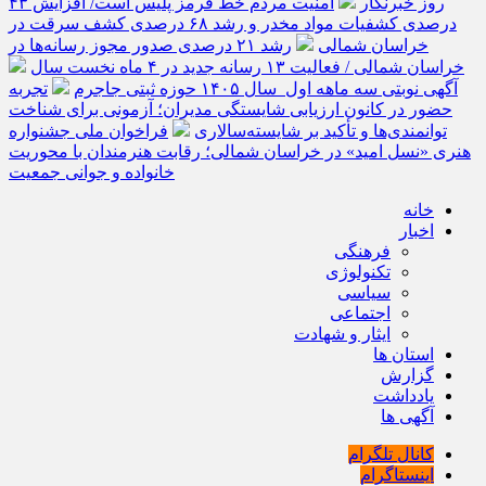
روز خبرنگار
امنیت مردم خط قرمز پلیس است/ افزایش ۴۳
درصدی کشفیات مواد مخدر و رشد ۶۸ درصدی کشف سرقت در
خراسان شمالی
رشد ۲۱ درصدی صدور مجوز رسانه‌ها در
خراسان شمالی / فعالیت ۱۳ رسانه جدید در ۴ ماه نخست سال
آگهی نوبتی سه ماهه اول سال ۱۴۰۵ حوزه ثبتی جاجرم
تجربه
حضور در کانون ارزیابی شایستگی مدیران؛ آزمونی برای شناخت
توانمندی‌ها و تأکید بر شایسته‌سالاری
فراخوان ملی جشنواره
هنری «نسل امید» در خراسان شمالی؛ رقابت هنرمندان با محوریت
خانواده و جوانی جمعیت
خانه
اخبار
فرهنگی
تکنولوژی
سیاسی
اجتماعی
ایثار و شهادت
استان ها
گزارش
یادداشت
آگهی ها
کانال تلگرام
اینستاگرام