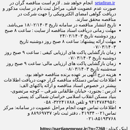
setadiran.ir
انجام خواهد شد . لازم است مناقصه گران در
صورت عدم عضویت قبلی، مراحل ثبت نام در سایت مذکور و
دریافت گواهی امضای الکترونیکی را جهت شرکت در
مناقصه محقق سازند.
تاریخ انتشار مناقصه در سامانه تاریخ ۱۸/۰۲/۱۴۰۳ می‌باشد.
مهلت زمانی دریافت اسناد مناقصه از سایت : ساعت ۸ صبح
روز دو‌‌شنبه تاریخ ۲۴/۰۲/۱۴۰۳
مهلت ارائه پیشنهاد: ساعت ۸ صبح روز دو‌‌شنبه تاریخ
۰۷/۰۳/۱۴۰۳
زمان بازگشایی پاکت های ارزیابی کیفی : ساعت ۹ صبح روز
دو‌‌شنبه تاریخ ۰۷/۰۳/۱۴۰۳
زمان بازگشایی پاکت های ارزیابی مالی: ساعت ۹ صبح روز
سه‌شنبه تاریخ ۰۸/۰۳/۱۴۰۳
هزینه درج آگهی بر عهده برنده مناقصه خواهد بود.
اطلاعات تماس دستگاه مناقصه گزار جهت دریافت اطلاعات
بیشتر در خصوص اسناد مناقصه و ارائه پاکتهای الف:
آدرس : بجنورد- خیابان طالقانی شرقی – کوچه مرتضوی-
بنیاد مسکن انقلاب اسلامی خراسان شمالی کد پستی
:۹۴۱۴۷۸۴۹۵۶ و تلفن ۳۲۲۴۱۷۸۸- ۰۵۸
اطلاعات تماس جهت انجام مراحل عضویت در سامانه: مرکز
تماس۰۲۱- ۴۱۹۳۴ ، دفتر ثبت نام: ۸۸۹۶۹۷۳۷ و
۸۵۱۹۳۷۶۸-۰۲۱
لینک کوتاه :
https://partianemrooz.ir/?p=7260