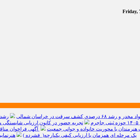
م
تجربه حضور در کانون ارزیابی شایستگی مد
هنرمندان با محوریت خانواده و جوانی جمعیت
آگهی فراخوان مناق
یک مرحله ای همزمان با ارزیابی کیفی یکپارچه( فشرده )
هنرنمای