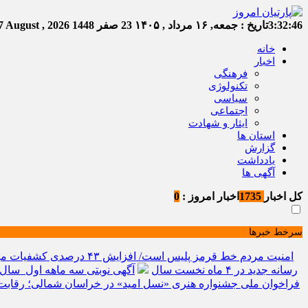
3:32:47
تاریخ :
جمعه, ۱۶ مرداد , ۱۴۰۵
23 صفر 1448
Friday, 7 August , 2026
خانه
اخبار
فرهنگی
تکنولوژی
سیاسی
اجتماعی
ایثار و شهادت
استان ها
گزارش
یادداشت
آگهی ها
کل اخبار
1735
اخبار امروز :
0
سرخط خبرها
امنیت مردم خط قرمز پلیس است/ افزایش ۴۳ درصدی کشفیات مواد مخدر و رشد ۶۸ درصدی کشف سرقت در خراسان شمالی
رسانه جدید در ۴ ماه نخست سال
آگهی نوبتی سه ماهه اول سال ۱۴۰۵ حوزه ثبتی جاجر
فراخوان ملی جشنواره هنری «نسل امید» در خراسان شمالی؛ رقابت 