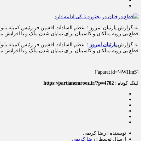
قطع بی رویه مالکان و کاسببان برای نمایان شدن ملک و یا افزایش مشتریان از رئd
به گزارش
پارتیان امروز
قطع بی رویه مالکان و کاسببان برای نمایان شدن ملک و یا افزایش مشتریان از رئdس شورای شهر خواستار توضیح رئیس سازما
[aparat id=’4WHmS’]
لینک کوتاه :
https://partianemrooz.ir/?p=4782
نویسنده : رضا کریمی
ارسال توسط :
رضا کریمی