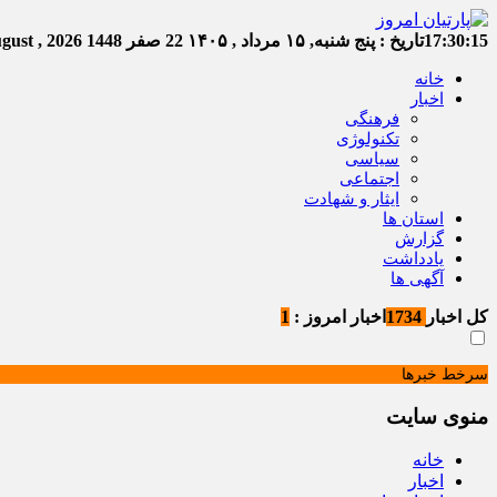
17:30:16
تاریخ :
پنج شنبه, ۱۵ مرداد , ۱۴۰۵
22 صفر 1448
Thursday, 6 August , 2026
خانه
اخبار
فرهنگی
تکنولوژی
سیاسی
اجتماعی
ایثار و شهادت
استان ها
گزارش
یادداشت
آگهی ها
کل اخبار
1734
اخبار امروز :
1
سرخط خبرها
منوی سایت
خانه
اخبار