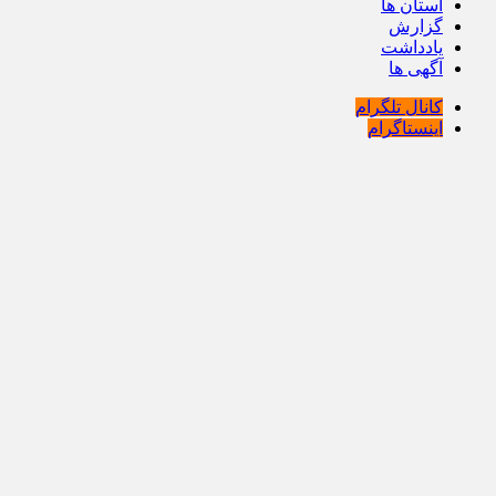
استان ها
گزارش
یادداشت
آگهی ها
کانال تلگرام
اینستاگرام