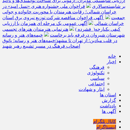
ارزیابی شایستگی مدیران؛ آزمونی برای شناخت توانمندی‌ها و تأکید
بر شایسته‌سالاری
فراخوان ملی جشنواره هنری «نسل امید» در
خراسان شمالی؛ رقابت هنرمندان با محوریت خانواده و جوانی
جمعیت
آگهی فراخوان مناقصه شرکت توزیع نیروی برق استان
خراسان شمالی
آگهی عمومی یک مرحله ای همزمان با ارزیابی
کیفی یکپارچه( فشرده )
هنرنمایی هنرمندان هنرهای تجسمی
شهرستان شیروان درغرفه باید برخاست
خیمه‌های هنر و رسانه
در قلب میادین؛ از تهران تا مشهد/خیمه‌های هنر و رسانه؛ پاتوق
اصحاب فرهنگ در مسیر تشییع رهبر شهید
خانه
اخبار
فرهنگی
تکنولوژی
سیاسی
اجتماعی
ایثار و شهادت
استان ها
گزارش
یادداشت
آگهی ها
کانال تلگرام
اینستاگرام