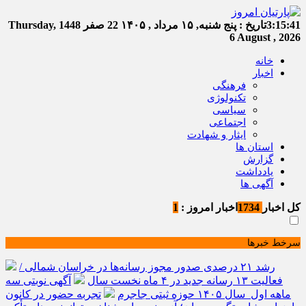
3:15:41
تاریخ :
پنج شنبه, ۱۵ مرداد , ۱۴۰۵
22 صفر 1448
Thursday,
6 August , 2026
خانه
اخبار
فرهنگی
تکنولوژی
سیاسی
اجتماعی
ایثار و شهادت
استان ها
گزارش
یادداشت
آگهی ها
کل اخبار
1734
اخبار امروز :
1
سرخط خبرها
رشد ۲۱ درصدی صدور مجوز رسانه‌ها در خراسان شمالی /
فعالیت ۱۳ رسانه جدید در ۴ ماه نخست سال
آگهی نوبتی سه
ماهه اول سال ۱۴۰۵ حوزه ثبتی جاجرم
تجربه حضور در کانون