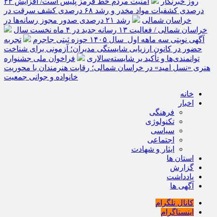
روز خبرنگار
امنیت مردم خط قرمز پلیس است/ افزایش ۴۳
درصدی کشفیات مواد مخدر و رشد ۶۸ درصدی کشف سرقت در
خراسان شمالی
رشد ۲۱ درصدی صدور مجوز رسانه‌ها در
خراسان شمالی / فعالیت ۱۳ رسانه جدید در ۴ ماه نخست سال
آگهی نوبتی سه ماهه اول سال ۱۴۰۵ حوزه ثبتی جاجرم
تجربه
حضور در کانون ارزیابی شایستگی مدیران؛ آزمونی برای شناخت
توانمندی‌ها و تأکید بر شایسته‌سالاری
فراخوان ملی جشنواره
هنری «نسل امید» در خراسان شمالی؛ رقابت هنرمندان با محوریت
خانواده و جوانی جمعیت
خانه
اخبار
فرهنگی
تکنولوژی
سیاسی
اجتماعی
ایثار و شهادت
استان ها
گزارش
یادداشت
آگهی ها
کانال تلگرام
اینستاگرام