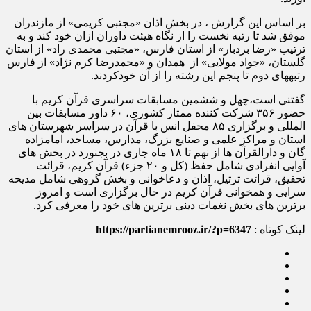
بر اساس این گزارش ، در بخش اذان «مجتبی کریمی» از مازندران
موفق شد تا رتبه نخست را از نگاه هیئت داوران ازان خود کند و به
ترتیب «رضا بردبار» از استان فارس، «مجتبی محمدی راد» از استان
گلستان، «جواد مولایی» از همدان و «محمدرضا کرم نژاد» از فارس
رتبههای دوم تا پنجم این رشته را از آن خودکردند.
گفتنی است،چهل و ششمین مسابقات سراسری قرآن کریم با
حضور ۳۵۶ شرکت کننده ممتاز کشوری، ۶۰ داور مسابقات بین
المللی و برگزاری ۸۵ محفل انس با قرآن در سراسر شهرستان های
استان و مراکز علمی و صنایع بزرگ، مدارس، مساجد، امامزاده
گان و دارالقرآن ها از نهم تا ۱۸ ماه جاری در بجنورد در بخش های
آوایی انفرادی شامل حفظ (کل و ۲۰ جزء) قرآن کریم، قرائت
تحقیق، قرائت ترتیل، اذان و دعاخوانی و بخش گروهی شامل مدیحه
سرایی و همخوانی قرآن کریم در حال برگزاری است و امروز
برترین های بخش نغمات دینی برترین های خود را معرفی کرد.
لینک کوتاه :
https://partianemrooz.ir/?p=6347