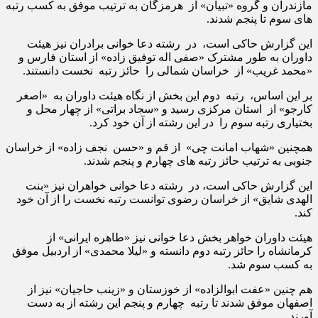
مازندران و گروه «تبیان» از هرمزگان به ترتیب موفق به کسب رتبه
های سوم تا پنجم شدند.
این گزارش حاکی است، در رشته دعا خوانی برادران نیز هیئت
داوران به طور مشترک «صفی اله توفیق زاده» از استان فارس و
«محمد غریب» از خراسان شمالی را حائز رتبه نخست دانستند.
بر این اساس، رتبه دوم این بخش از نگاه هیئت داوران به «اصغر
کارجو» از استان مرکزی رسید و «سجاد براتی» از چهار محل و
بختیاری رتبه سوم را در این رشته از آن خود کرد.
همچنین «شهاب امانت چی» از قم و «حسن نجف زاده» از خراسان
جنوبی به ترتیب حائز رتبه های چهارم و پنجم شدند.
این گزارش حاکی است، در رشته دعا خوانی خواهران نیز «بنت
الهدی شایق» از خراسان رضوی توانست رتبه نخست را از آن خود
کند.
هیئت داوران خواهر بخش دعا خوانی نیز «طاهره ایرانی» از
کرمانشاه را حائز رتبه دوم دانسته و «لیلا محمدی» از اردبیل موفق
به کسب سوم شد.
هم چنین «عفت ابوالزاده» از خوزستان و «زینب حاجیان» نیز از
اصفهان موفق شدند تا رتبه چهارم و پنجم این رشته از به دست
آورند.