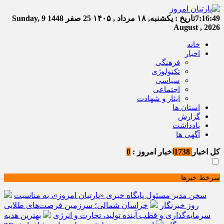
7:16:50
تاریخ :
یکشنبه, ۱۸ مرداد , ۱۴۰۵
25 صفر 1448
Sunday, 9
August , 2026
خانه
اخبار
فرهنگی
تکنولوژی
سیاسی
اجتماعی
ایثار و شهادت
استان ها
گزارش
یادداشت
آگهی ها
کل اخبار
1738
اخبار امروز :
0
سرخط خبرها
سخن مدیر مسئول پایگاه خبری «پارتیان امروز»، به مناسبت
روز خبرنگار
خراسان شمالی؛ سرزمین فرصت‌های طلایی
سرمایه‌گذاری و قطب آینده تولید، تجارت و انرژی
بهترین هدیه