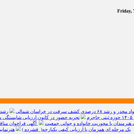
م
تجربه حضور در کانون ارزیابی شایستگی مد
هنرمندان با محوریت خانواده و جوانی جمعیت
آگهی فراخوان مناق
یک مرحله ای همزمان با ارزیابی کیفی یکپارچه( فشرده )
هنرنمای