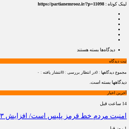
لینک کوتاه :
https://partianemrooz.ir/?p=11098
برای
دیدگاه‌ها
بسته هستند
تسویه
حساب
ثبت دیدگاه
مجموع دیدگاهها : 0
در انتظار بررسی : 0
انتشار یافته : ۰
دیدگاهها بسته است.
آخرین اخبار
14 ساعت قبل
امنیت مردم خط قرمز پلیس است/ افزایش ۴۳ درصدی کشفیات مواد مخدر و رشد ۶۸ درصدی کشف سرقت در خراسان شمالی
1 روز قبل