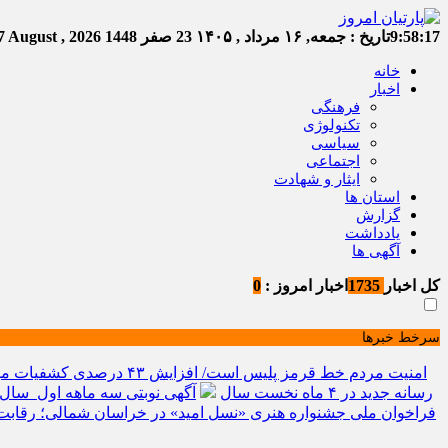
9:58:18
تاریخ :
جمعه, ۱۶ مرداد , ۱۴۰۵
23 صفر 1448
Friday, 7 August , 2026
خانه
اخبار
فرهنگی
تکنولوژی
سیاسی
اجتماعی
ایثار و شهادت
استان ها
گزارش
یادداشت
آگهی ها
کل اخبار
1735
اخبار امروز :
0
سرخط خبرها
امنیت مردم خط قرمز پلیس است/ افزایش ۴۳ درصدی کشفیات مواد مخدر و رشد ۶۸ درصدی کشف سرقت در خراسان شمالی
رسانه جدید در ۴ ماه نخست سال
آگهی نوبتی سه ماهه اول سال ۱۴۰۵ حوزه ثبتی جاجر
فراخوان ملی جشنواره هنری «نسل امید» در خراسان شمالی؛ رقابت 