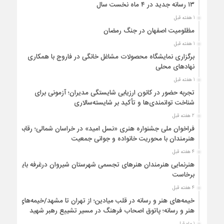
۱۳ رسانه جدید در ۴ ماه نخست سال
1 هفته قبل
مظلومیت اصفهان در جنگ رمضان
1 هفته قبل
برگزاری نمایشگاه محصولات مشاغل خانگی در فاروج با همکاری
نهادهای محلی
1 هفته قبل
تجربه حضور در کانون ارزیابی شایستگی مدیران؛ آزمونی برای
شناخت توانمندی‌ها و تأکید بر شایسته‌سالاری
2 هفته قبل
فراخوان ملی جشنواره هنری «نسل امید» در خراسان شمالی؛ رقابت
هنرمندان با محوریت خانواده و جوانی جمعیت
4 هفته قبل
هنرنمایی هنرمندان هنرهای تجسمی شهرستان شیروان درغرفه باید
برخاست
4 هفته قبل
خیمه‌های هنر و رسانه در قلب میادین؛ از تهران تا مشهد/خیمه‌های
هنر و رسانه؛ پاتوق اصحاب فرهنگ در مسیر تشییع رهبر شهید
1 ماه قبل