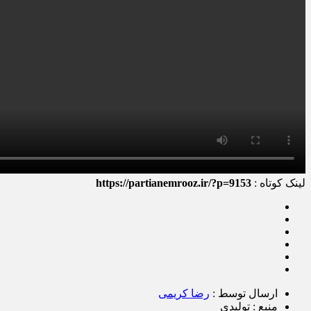
لینک کوتاه :
https://partianemrooz.ir/?p=9153
ارسال توسط :
رضا کریمی
منبع : تولیدی