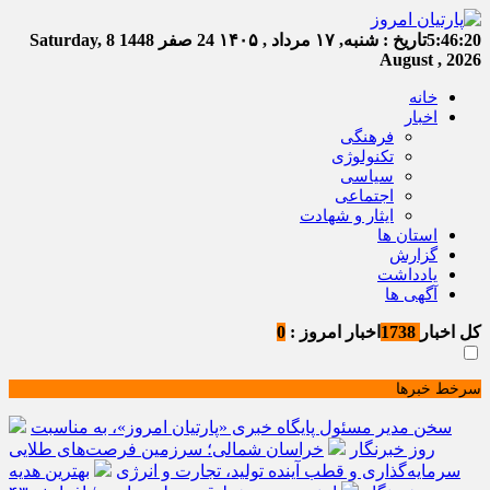
5:46:21
تاریخ :
شنبه, ۱۷ مرداد , ۱۴۰۵
24 صفر 1448
Saturday, 8
August , 2026
خانه
اخبار
فرهنگی
تکنولوژی
سیاسی
اجتماعی
ایثار و شهادت
استان ها
گزارش
یادداشت
آگهی ها
کل اخبار
1738
اخبار امروز :
0
سرخط خبرها
سخن مدیر مسئول پایگاه خبری «پارتیان امروز»، به مناسبت
روز خبرنگار
خراسان شمالی؛ سرزمین فرصت‌های طلایی
سرمایه‌گذاری و قطب آینده تولید، تجارت و انرژی
بهترین هدیه