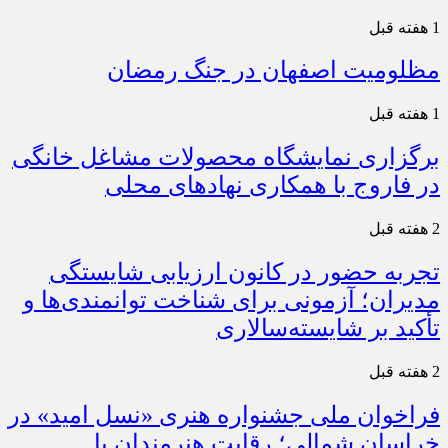
1 هفته قبل
مظلومیت اصفهان در جنگ رمضان
1 هفته قبل
برگزاری نمایشگاه محصولات مشاغل خانگی
در فاروج با همکاری نهادهای محلی
2 هفته قبل
تجربه حضور در کانون ارزیابی شایستگی
مدیران؛ آزمونی برای شناخت توانمندی‌ها و
تأکید بر شایسته‌سالاری
2 هفته قبل
فراخوان ملی جشنواره هنری «نسل امید» در
خراسان شمالی؛ رقابت هنرمندان با