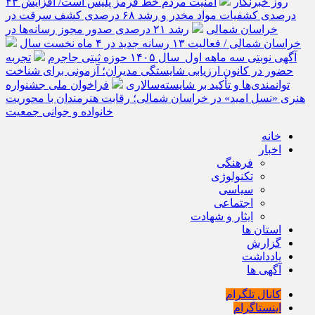
روز خبرنگار
امنیت مردم خط قرمز پلیس است/ افزایش ۴۳
درصدی کشفیات مواد مخدر و رشد ۶۸ درصدی کشف سرقت در
خراسان شمالی
رشد ۲۱ درصدی صدور مجوز رسانه‌ها در
خراسان شمالی / فعالیت ۱۳ رسانه جدید در ۴ ماه نخست سال
آگهی نوبتی سه ماهه اول سال ۱۴۰۵ حوزه ثبتی جاجرم
تجربه
حضور در کانون ارزیابی شایستگی مدیران؛ آزمونی برای شناخت
توانمندی‌ها و تأکید بر شایسته‌سالاری
فراخوان ملی جشنواره
هنری «نسل امید» در خراسان شمالی؛ رقابت هنرمندان با محوریت
خانواده و جوانی جمعیت
خانه
اخبار
فرهنگی
تکنولوژی
سیاسی
اجتماعی
ایثار و شهادت
استان ها
گزارش
یادداشت
آگهی ها
کانال تلگرام
اینستاگرام