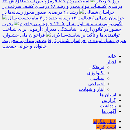
روز خبرنگار
امنیت مردم خط قرمز پلیس است/ افزایش ۴۳
درصدی کشفیات مواد مخدر و رشد ۶۸ درصدی کشف سرقت در
خراسان شمالی
رشد ۲۱ درصدی صدور مجوز رسانه‌ها در
خراسان شمالی / فعالیت ۱۳ رسانه جدید در ۴ ماه نخست سال
آگهی نوبتی سه ماهه اول سال ۱۴۰۵ حوزه ثبتی جاجرم
تجربه
حضور در کانون ارزیابی شایستگی مدیران؛ آزمونی برای شناخت
توانمندی‌ها و تأکید بر شایسته‌سالاری
فراخوان ملی جشنواره
هنری «نسل امید» در خراسان شمالی؛ رقابت هنرمندان با محوریت
خانواده و جوانی جمعیت
خانه
اخبار
فرهنگی
تکنولوژی
سیاسی
اجتماعی
ایثار و شهادت
استان ها
گزارش
یادداشت
آگهی ها
کانال تلگرام
اینستاگرام