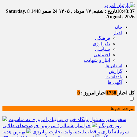
10:43:37
تاریخ :
شنبه, ۱۷ مرداد , ۱۴۰۵
24 صفر 1448
Saturday, 8
August , 2026
خانه
اخبار
فرهنگی
تکنولوژی
سیاسی
اجتماعی
ایثار و شهادت
استان ها
گزارش
یادداشت
آگهی ها
کل اخبار
1738
اخبار امروز :
0
سرخط خبرها
سخن مدیر مسئول پایگاه خبری «پارتیان امروز»، به مناسبت
روز خبرنگار
خراسان شمالی؛ سرزمین فرصت‌های طلایی
سرمایه‌گذاری و قطب آینده تولید، تجارت و انرژی
بهترین هدیه