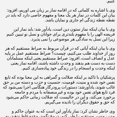
کنیم.
وی با اشاره به کلماتی که در اقامه نماز بر زبان می اوریم، افزود:
بیان این کلمات در نماز هر یک معنا و مفهوم خاصی دارد که باید در
نقطه نقطه زندگی ام جاری و نمایان باشد.
وی با بیان اینکه نماز ستون دین است، یادآور شد: باید نماز این
فریضه الهی را با مفهوم بلندتری برای جوانان و نسل نو تبیین کنیم
زیرا این نسل به سادگی هر موضوعی را نمی پذیرد.
وی با بیان اینکه آیاتی که در قرآن مربوط به صراط مستقیم که هر
روز از خداوند طلب می‌کنیم، چیست؟ صراط مستقیم عمل بر پایه
عدل و انصاف است، افزود: صراط مستقیم یعنی اینکه مسلمانان
دست به دست هم بدهند و وحدت داشته باشند، اقامه نماز یعنی
اینکه وحدت و انسجام را در زندگی خود پیاده‌سازی کنیم.
پزشکیان با تاکید بر اینکه ضلالت و گمراهی به این معنا بوده که تابع
نفس خود شده و منیت، قومیت، جنسیت و حزب و دسته من بر حق
غالب شوند، یادآورشد: دستورات پرودرگار هنگامی اجرا نمی‌شود که
فرد تابع هوای نفس خود بوده و غیرمنصفانه با مردم و جامعه
برخورد می‌کند، و این در حالیست که ضلالت زمانی حاکم می‌شود
که حق و حقوق دیگران را نادیده می‌گیریم.
وی خاطر نشان کرد: نماز یادآور این است که به عنوان حاکم و
مدیر، مسیر مستقیم را طی کنم، دروغ نگوید، وعده غلط ندهید، به