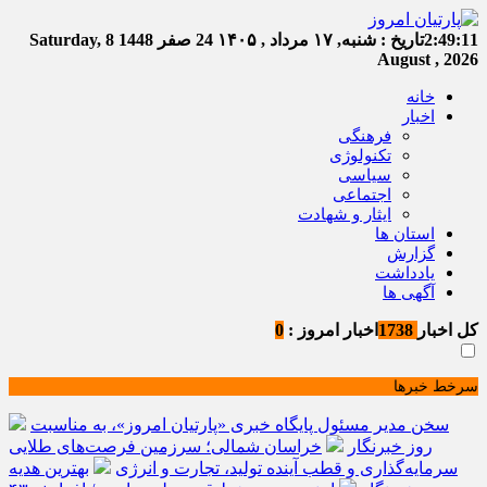
2:49:11
تاریخ :
شنبه, ۱۷ مرداد , ۱۴۰۵
24 صفر 1448
Saturday, 8
August , 2026
خانه
اخبار
فرهنگی
تکنولوژی
سیاسی
اجتماعی
ایثار و شهادت
استان ها
گزارش
یادداشت
آگهی ها
کل اخبار
1738
اخبار امروز :
0
سرخط خبرها
سخن مدیر مسئول پایگاه خبری «پارتیان امروز»، به مناسبت
روز خبرنگار
خراسان شمالی؛ سرزمین فرصت‌های طلایی
سرمایه‌گذاری و قطب آینده تولید، تجارت و انرژی
بهترین هدیه