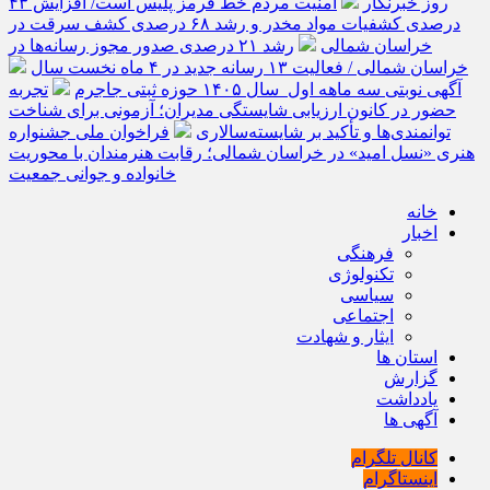
روز خبرنگار
امنیت مردم خط قرمز پلیس است/ افزایش ۴۳
درصدی کشفیات مواد مخدر و رشد ۶۸ درصدی کشف سرقت در
خراسان شمالی
رشد ۲۱ درصدی صدور مجوز رسانه‌ها در
خراسان شمالی / فعالیت ۱۳ رسانه جدید در ۴ ماه نخست سال
آگهی نوبتی سه ماهه اول سال ۱۴۰۵ حوزه ثبتی جاجرم
تجربه
حضور در کانون ارزیابی شایستگی مدیران؛ آزمونی برای شناخت
توانمندی‌ها و تأکید بر شایسته‌سالاری
فراخوان ملی جشنواره
هنری «نسل امید» در خراسان شمالی؛ رقابت هنرمندان با محوریت
خانواده و جوانی جمعیت
خانه
اخبار
فرهنگی
تکنولوژی
سیاسی
اجتماعی
ایثار و شهادت
استان ها
گزارش
یادداشت
آگهی ها
کانال تلگرام
اینستاگرام