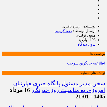
نویسنده : زهره باقری
ارسال توسط :
رضا کریمی
منبع : تولیدی
1193 بازدید
بدون دیدگاه
برچسب ها
اطلاعیه
جایگزین
سوخت
نوشته های مشابه
سخن مدیر مسئول پایگاه خبری «پارتیان
امروز»، به مناسبت روز خبرنگار
16 مرداد
1405 - 21:01