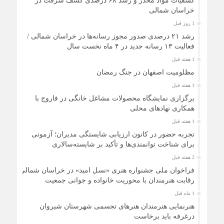
کشفیات مواد مخدر و رشد ۶۸ درصدی کشف سرقت در
خراسان شمالی
1 روز قبل
رشد ۲۱ درصدی صدور مجوز رسانه‌ها در خراسان شمالی /
فعالیت ۱۳ رسانه جدید در ۴ ماه نخست سال
1 هفته قبل
مظلومیت اصفهان در جنگ رمضان
1 هفته قبل
برگزاری نمایشگاه محصولات مشاغل خانگی در فاروج با
همکاری نهادهای محلی
1 هفته قبل
تجربه حضور در کانون ارزیابی شایستگی مدیران؛ آزمونی
برای شناخت توانمندی‌ها و تأکید بر شایسته‌سالاری
2 هفته قبل
فراخوان ملی جشنواره هنری «نسل امید» در خراسان شمالی؛
رقابت هنرمندان با محوریت خانواده و جوانی جمعیت
1 ماه قبل
هنرنمایی هنرمندان هنرهای تجسمی شهرستان شیروان
درغرفه باید برخاست