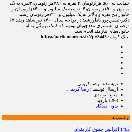
حمایت به ۵۵۰ هزارتومان،۲ نفره به ۷۸۰هزارتومان،۳نفره به یک
میلیون و ۹۰هزارتومان،۴ نفره به یک میلیون و ۴۰۰هزارتومان و
خانوار پنج نفره و بالاتر به یک میلیون و ۷۲۰هزارتومان رسید.
️دکترحسین پور یادآورشد: در بودجه سال ۱۴۰۰ نیز شاهد رشد ۶۷
درصدی مستمری مددجویان بودیم که کمک بزرگی به این
خانواده‌های نیازمند انجام شد.
لینک کوتاه :
https://partianemrooz.ir/?p=3445
نویسنده : رضا کریمی
ارسال توسط :
رضا کریمی
منبع : تولیدی
1293 بازدید
بدون دیدگاه
برچسب ها
1402
افزایش
حقوق
کارمندان