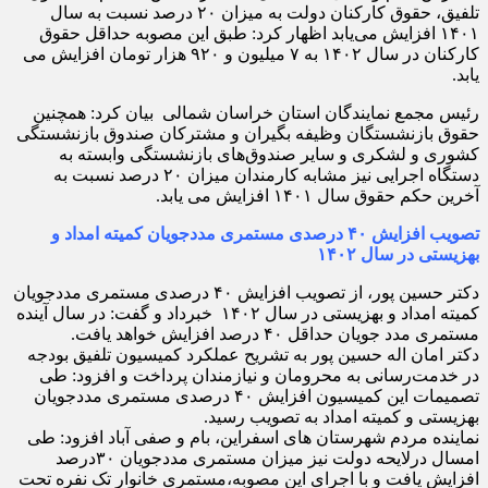
تلفیق، حقوق کارکنان دولت به میزان ۲۰ درصد نسبت به سال
۱۴۰۱ افزایش می‌یابد اظهار کرد: طبق این مصوبه حداقل حقوق
کارکنان در سال ۱۴۰۲ به ۷ میلیون و ۹۲۰ هزار تومان افزایش می
یابد.
️رئیس مجمع نمایندگان استان خراسان شمالی بیان کرد: همچنین
حقوق بازنشستگان وظیفه بگیران و مشترکان صندوق بازنشستگی
کشوری و لشکری و سایر صندوق‌های بازنشستگی وابسته به
دستگاه اجرایی نیز مشابه کارمندان میزان ۲۰ درصد نسبت به
آخرین حکم حقوق سال ۱۴۰۱ افزایش می یابد.
تصویب افزایش ۴۰ درصدی مستمری مددجویان کمیته امداد و
بهزیستی در سال ۱۴۰۲
دکتر حسین پور، از ️تصویب افزایش ۴۰ درصدی مستمری مددجویان
کمیته امداد و بهزیستی در سال ۱۴۰۲ خبرداد و گفت: ️در سال آینده
مستمری مدد جویان حداقل ۴۰ درصد افزایش خواهد یافت.
️دکتر امان اله حسین پور به تشریح عملکرد کمیسیون تلفیق بودجه
در خدمت‌رسانی به محرومان و نیازمندان پرداخت و افزود: طی
تصمیمات این کمیسیون افزایش ۴۰ درصدی مستمری مددجویان
بهزیستی و کمیته امداد به تصویب رسید.
️نماینده مردم شهرستان های اسفراین، بام و صفی آباد افزود: طی
امسال درلایحه دولت نیز میزان مستمری مددجویان ۳۰درصد
افزایش یافت و با اجرای این مصوبه،مستمری خانوار تک نفره تحت