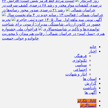
روز خبرنگار
امنیت مردم خط قرمز پلیس است/ افزایش ۴۳
درصدی کشفیات مواد مخدر و رشد ۶۸ درصدی کشف سرقت در
خراسان شمالی
رشد ۲۱ درصدی صدور مجوز رسانه‌ها در
خراسان شمالی / فعالیت ۱۳ رسانه جدید در ۴ ماه نخست سال
آگهی نوبتی سه ماهه اول سال ۱۴۰۵ حوزه ثبتی جاجرم
تجربه
حضور در کانون ارزیابی شایستگی مدیران؛ آزمونی برای شناخت
توانمندی‌ها و تأکید بر شایسته‌سالاری
فراخوان ملی جشنواره
هنری «نسل امید» در خراسان شمالی؛ رقابت هنرمندان با محوریت
خانواده و جوانی جمعیت
خانه
اخبار
فرهنگی
تکنولوژی
سیاسی
اجتماعی
ایثار و شهادت
استان ها
گزارش
یادداشت
آگهی ها
کانال تلگرام
اینستاگرام