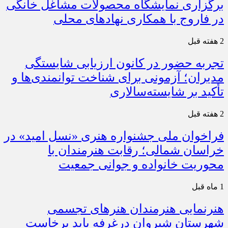
برگزاری نمایشگاه محصولات مشاغل خانگی
در فاروج با همکاری نهادهای محلی
2 هفته قبل
تجربه حضور در کانون ارزیابی شایستگی
مدیران؛ آزمونی برای شناخت توانمندی‌ها و
تأکید بر شایسته‌سالاری
2 هفته قبل
فراخوان ملی جشنواره هنری «نسل امید» در
خراسان شمالی؛ رقابت هنرمندان با
محوریت خانواده و جوانی جمعیت
1 ماه قبل
هنرنمایی هنرمندان هنرهای تجسمی
شهرستان شیروان درغرفه باید برخاست