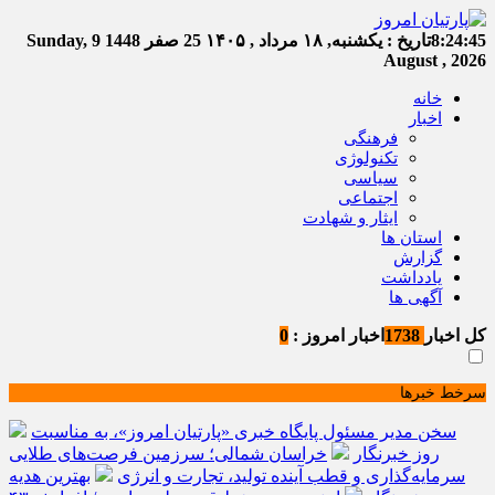
8:24:45
تاریخ :
یکشنبه, ۱۸ مرداد , ۱۴۰۵
25 صفر 1448
Sunday, 9
August , 2026
خانه
اخبار
فرهنگی
تکنولوژی
سیاسی
اجتماعی
ایثار و شهادت
استان ها
گزارش
یادداشت
آگهی ها
کل اخبار
1738
اخبار امروز :
0
سرخط خبرها
سخن مدیر مسئول پایگاه خبری «پارتیان امروز»، به مناسبت
روز خبرنگار
خراسان شمالی؛ سرزمین فرصت‌های طلایی
سرمایه‌گذاری و قطب آینده تولید، تجارت و انرژی
بهترین هدیه