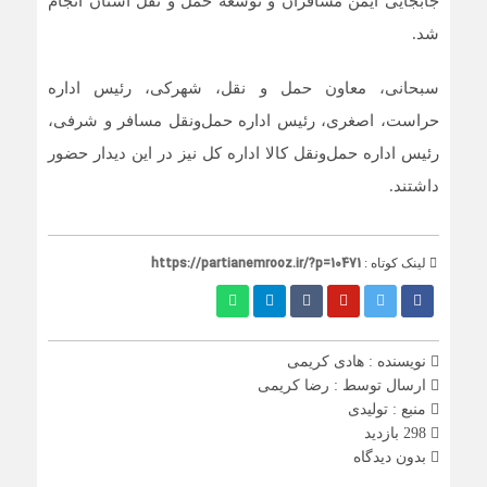
جابجایی ایمن مسافران و توسعه حمل و نقل استان انجام
شد.
سبحانی، معاون حمل و نقل، شهرکی، رئیس اداره
حراست، اصغری، رئیس اداره حمل‌ونقل مسافر و شرفی،
رئیس اداره حمل‌ونقل کالا اداره کل نیز در این دیدار حضور
داشتند.
https://partianemrooz.ir/?p=10471
لینک کوتاه :
نویسنده : هادی کریمی
ارسال توسط :
رضا کریمی
منبع : تولیدی
298 بازدید
بدون دیدگاه