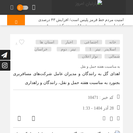
امنیت مردم خط قرمز پلیس است/ افزایش ۴۳ درصدی
کشفیات مواد مخدر و رشد ۶۸ درصدی کشف سرقت در
خراسان شمالی
خانه
اجتماعی
اخبار
استان ها
8
رشد ۲۱ درصدی صدور مجوز رسانه‌ها در خراسان شمالی /
اسلایدر تیتر 1
تیتر دوم
خراسان
فعالیت ۱۳ رسانه جدید در ۴ ماه نخست سال
شمالی
نوار اعلان
آگهی نوبتی سه ماهه اول سال ۱۴۰۵ حوزه ثبتی جاجرم
به مناسبت هفته حمل و نقل
اهدای گل به رانندگان و مدیران عامل شرکت‌های مسافربری
تجربه حضور در کانون ارزیابی شایستگی مدیران؛ آزمونی برای
بجنورد به مناسبت هفته حمل و نقل، رانندگان و راهداری
شناخت توانمندی‌ها و تأکید بر شایسته‌سالاری
کد خبر : 10471
فراخوان ملی جشنواره هنری «نسل امید» در خراسان شمالی؛
28 آذر 1404 - 1:33
رقابت هنرمندان با محوریت خانواده و جوانی جمعیت
آگهی فراخوان مناقصه شرکت توزیع نیروی برق استان