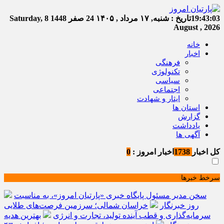
19:43:04
تاریخ :
شنبه, ۱۷ مرداد , ۱۴۰۵
24 صفر 1448
Saturday, 8
August , 2026
خانه
اخبار
فرهنگی
تکنولوژی
سیاسی
اجتماعی
ایثار و شهادت
استان ها
گزارش
یادداشت
آگهی ها
کل اخبار
1738
اخبار امروز :
0
سرخط خبرها
سخن مدیر مسئول پایگاه خبری «پارتیان امروز»، به مناسبت
روز خبرنگار
خراسان شمالی؛ سرزمین فرصت‌های طلایی
سرمایه‌گذاری و قطب آینده تولید، تجارت و انرژی
بهترین هدیه