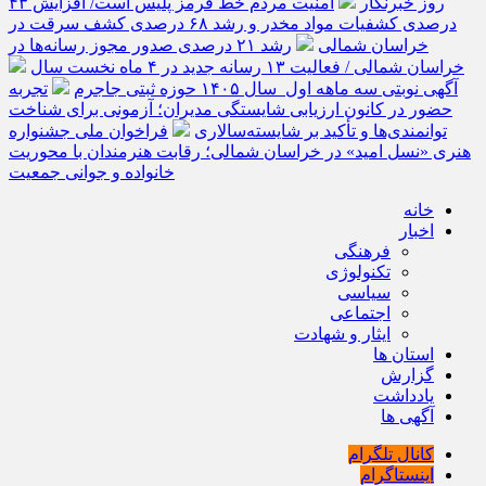
روز خبرنگار
امنیت مردم خط قرمز پلیس است/ افزایش ۴۳
درصدی کشفیات مواد مخدر و رشد ۶۸ درصدی کشف سرقت در
خراسان شمالی
رشد ۲۱ درصدی صدور مجوز رسانه‌ها در
خراسان شمالی / فعالیت ۱۳ رسانه جدید در ۴ ماه نخست سال
آگهی نوبتی سه ماهه اول سال ۱۴۰۵ حوزه ثبتی جاجرم
تجربه
حضور در کانون ارزیابی شایستگی مدیران؛ آزمونی برای شناخت
توانمندی‌ها و تأکید بر شایسته‌سالاری
فراخوان ملی جشنواره
هنری «نسل امید» در خراسان شمالی؛ رقابت هنرمندان با محوریت
خانواده و جوانی جمعیت
خانه
اخبار
فرهنگی
تکنولوژی
سیاسی
اجتماعی
ایثار و شهادت
استان ها
گزارش
یادداشت
آگهی ها
کانال تلگرام
اینستاگرام