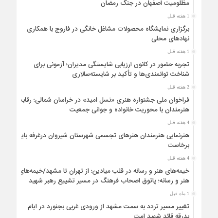
مظلومیت اصفهان در جنگ رمضان
1 هفته قبل
برگزاری نمایشگاه محصولات مشاغل خانگی در فاروج با همکاری
نهادهای محلی
1 هفته قبل
تجربه حضور در کانون ارزیابی شایستگی مدیران؛ آزمونی برای
شناخت توانمندی‌ها و تأکید بر شایسته‌سالاری
2 هفته قبل
فراخوان ملی جشنواره هنری «نسل امید» در خراسان شمالی؛ رقابت
هنرمندان با محوریت خانواده و جوانی جمعیت
4 هفته قبل
هنرنمایی هنرمندان هنرهای تجسمی شهرستان شیروان درغرفه باید
برخاست
4 هفته قبل
خیمه‌های هنر و رسانه در قلب میادین؛ از تهران تا مشهد/خیمه‌های
هنر و رسانه؛ پاتوق اصحاب فرهنگ در مسیر تشییع رهبر شهید
1 ماه قبل
تغییر مسیر تردد به سمت مشهد از ورودی غربی بجنورد در ایام
بدرقه قائد شهید امت