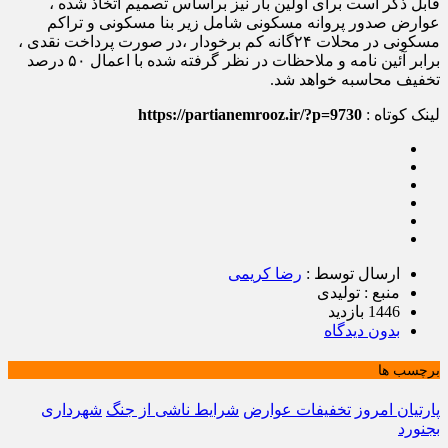
قابل ذکر است برای اولین بار نیز براساس تصمیم اتخاذ شده ،
عوارض صدور پروانه مسکونی شامل زیر بنا مسکونی و تراکم
مسکونی در محلات ۲۴گانه کم برخودار ،در صورت پرداخت نقدی ،
برابر آئین نامه و ملاحظات در نظر گرفته شده با اعمال ۵۰ درصد
تخفیف محاسبه خواهد شد.
لینک کوتاه :
https://partianemrooz.ir/?p=9730
ارسال توسط :
رضا کریمی
منبع : تولیدی
1446 بازدید
بدون دیدگاه
برچسب ها
پارتیان امروز
تخفیفات عوارض
شرایط ناشی از جنگ
شهرداری
بجنورد