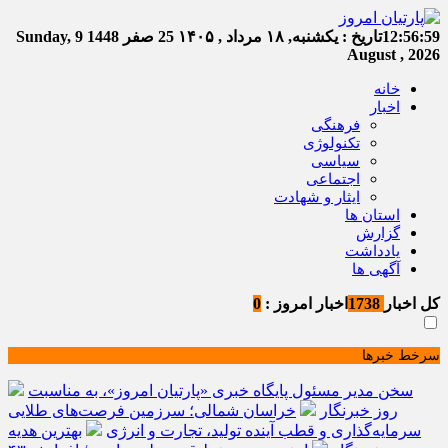
12:57:00
تاریخ :
یکشنبه, ۱۸ مرداد , ۱۴۰۵
25 صفر 1448
Sunday, 9
August , 2026
خانه
اخبار
فرهنگی
تکنولوژی
سیاسی
اجتماعی
ایثار و شهادت
استان ها
گزارش
یادداشت
آگهی ها
کل اخبار
1738
اخبار امروز :
0
سرخط خبرها
سخن مدیر مسئول پایگاه خبری «پارتیان امروز»، به مناسبت
روز خبرنگار
خراسان شمالی؛ سرزمین فرصت‌های طلایی
سرمایه‌گذاری و قطب آینده تولید، تجارت و انرژی
بهترین هدیه