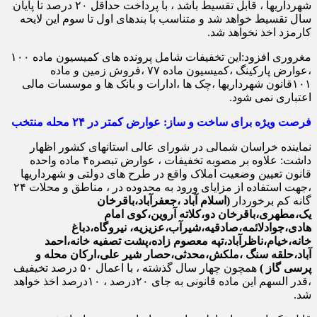
شهرداریها ، قابل تقسیط باشد ، با پرداخت حداقل ۲۰ درصد تا پایان
سال تقسیط خواهد شد و متناسب با بندهای اول تا سوم این لایحه
کارمزد اخذ نخواهد شد.
مغروری افزود:این تخفیفات شامل پرونده های کمیسیون ماده ۱۰۰
،عوارض پارکینگ ،کمیسیون ماده ۷۷ ،فروش زمین و ماده
۱۰۱قانون شهرداریها ،چک ها ،ادارات و بانک ها و موسسات مالی
اعتباری نمی شود.
فرصت ویژه برای ساخت و ساز: عوارض کمتر در ۲۴ محله منتخب
نماینده خراسان شمالی در شورای عالی استانهای کشور اظهار
داشت: علاوه بر مصوبه تخفیفات ، عوارض تبصره۴ ماده واحده
قانون تعیین وضعیت املاک واقع در طرح های دولتی و شهرداریها
،جهت استفاده از مزایای ورود به محدوده در ، مناطق و محلات ۲۴
گانه کم برخوردار
(اسلام آباد ،جعفرآباد،باقرخان
یک،مطهری،باقرخان دو،کلاته آروین،کوی امام
هادی،جوادلائمه،صادقیه،شیرآب،عزیزیه، نیروگاه،دباغ
خانه،خیام،ناظرآباد،تپه معصوم زاده،پشت تصفیه خانه،احمد
آباد،حلقه سنگ ،ملکش،محدثی،حصار شیر علی،ارکان محله و
پرسی گاز )
همچون چهار سال گذشته ، با اعمال ۵۰ درصد تخیفیف
،قدر السهم این ماده قانونی به جای ۲۰درصد ، ۱۰درصد اخذ خواهد
شد.