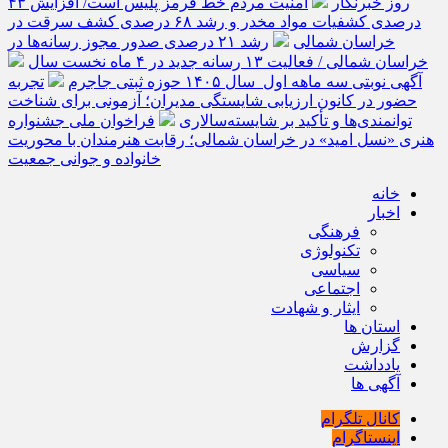
روز خبرنگار
امنیت مردم خط قرمز پلیس است/ افزایش ۴۳
درصدی کشفیات مواد مخدر و رشد ۶۸ درصدی کشف سرقت در
خراسان شمالی
رشد ۲۱ درصدی صدور مجوز رسانه‌ها در
خراسان شمالی / فعالیت ۱۳ رسانه جدید در ۴ ماه نخست سال
آگهی نوبتی سه ماهه اول سال ۱۴۰۵ حوزه ثبتی جاجرم
تجربه
حضور در کانون ارزیابی شایستگی مدیران؛ آزمونی برای شناخت
توانمندی‌ها و تأکید بر شایسته‌سالاری
فراخوان ملی جشنواره
هنری «نسل امید» در خراسان شمالی؛ رقابت هنرمندان با محوریت
خانواده و جوانی جمعیت
خانه
اخبار
فرهنگی
تکنولوژی
سیاسی
اجتماعی
ایثار و شهادت
استان ها
گزارش
یادداشت
آگهی ها
کانال تلگرام
اینستاگرام