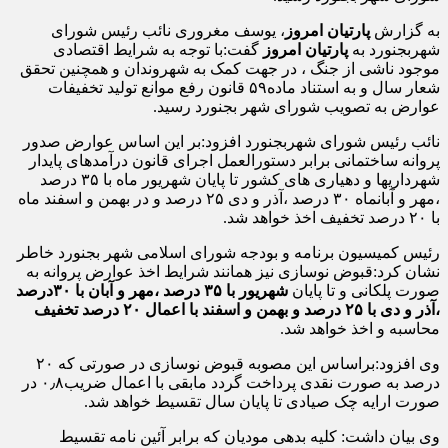
به گزارش
پارتیان امروز
، یوسف مغروری نائب رئیس شورای
شهربجنورد به
پارتیان امروز
گفت:با توجه به شرایط اقتصادی
موجود ناشی از جنگ ، در جهت کمک به شهروندان و همچنین تحقق
شعار سال و به استناد ماده۵۹ قانون رفع موانع تولید تخفیفات
عوارض به تصویب شورای شهر بجنورد رسید.
نائب رئیس شورای شهربجنورد افزود:بر این اساس عوارض صدور
پروانه ساختمانی برابر دستورالعمل اجرای قانون درآمدهای پایدار
شهرداریها و دهیاری های کشور تا پایان شهریور ماه با ۳۵ درصد
،مهر و آبانماه ۳۰ درصد ،آذر و دی ۲۵ درصد و در بهمن و اسفند ماه
با ۲۰ درصد تخفیف اخذ خواهد شد.
رئیس کمیسیون برنامه و بودجه شورای اسلامی شهر بجنورد خاطر
نشان کرد:قبوض نوسازی نیز همانند شرایط اخذ عوارض پروانه به
صورت پلکانی و تا پایان
شهریور با ۳۵ درصد ،مهر و آبان با ۳۰درصد
،آذر و دی با ۲۵ درصد و بهمن و اسفند با اعمال ۲۰ درصد تخفیف
محاسبه و اخذ خواهد شد.
وی افزود:براساس این مصوبه قبوض نوسازی در صورتی که ۲۰
درصد به صورت نقدی پرداخت گردد مابقی با اعمال ضریب۰٫۸ در
صورت ارایه چک صیادی تا پایان سال تقسیط خواهد شد.
وی بیان داشت: کلیه بدهی مودیان که برابر آئین نامه تقسیط