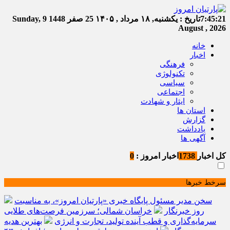
7:45:21
تاریخ :
یکشنبه, ۱۸ مرداد , ۱۴۰۵
25 صفر 1448
Sunday, 9
August , 2026
خانه
اخبار
فرهنگی
تکنولوژی
سیاسی
اجتماعی
ایثار و شهادت
استان ها
گزارش
یادداشت
آگهی ها
کل اخبار
1738
اخبار امروز :
0
سرخط خبرها
سخن مدیر مسئول پایگاه خبری «پارتیان امروز»، به مناسبت
روز خبرنگار
خراسان شمالی؛ سرزمین فرصت‌های طلایی
سرمایه‌گذاری و قطب آینده تولید، تجارت و انرژی
بهترین هدیه