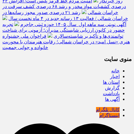
روز خبرنگار
امنیت مردم خط قرمز پلیس است/ افزایش ۴۳
درصدی کشفیات مواد مخدر و رشد ۶۸ درصدی کشف سرقت در
خراسان شمالی
رشد ۲۱ درصدی صدور مجوز رسانه‌ها در
خراسان شمالی / فعالیت ۱۳ رسانه جدید در ۴ ماه نخست سال
آگهی نوبتی سه ماهه اول سال ۱۴۰۵ حوزه ثبتی جاجرم
تجربه
حضور در کانون ارزیابی شایستگی مدیران؛ آزمونی برای شناخت
توانمندی‌ها و تأکید بر شایسته‌سالاری
فراخوان ملی جشنواره
هنری «نسل امید» در خراسان شمالی؛ رقابت هنرمندان با محوریت
خانواده و جوانی جمعیت
منوی سایت
خانه
اخبار
استان ها
گزارش
یادداشت
آگهی ها
کانال تلگرام
اینستاگرام