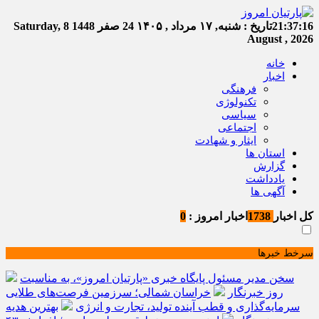
21:37:16
تاریخ :
شنبه, ۱۷ مرداد , ۱۴۰۵
24 صفر 1448
Saturday, 8
August , 2026
خانه
اخبار
فرهنگی
تکنولوژی
سیاسی
اجتماعی
ایثار و شهادت
استان ها
گزارش
یادداشت
آگهی ها
کل اخبار
1738
اخبار امروز :
0
سرخط خبرها
سخن مدیر مسئول پایگاه خبری «پارتیان امروز»، به مناسبت
روز خبرنگار
خراسان شمالی؛ سرزمین فرصت‌های طلایی
سرمایه‌گذاری و قطب آینده تولید، تجارت و انرژی
بهترین هدیه