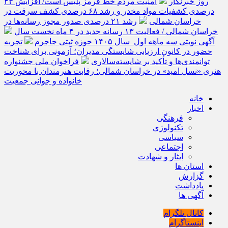
روز خبرنگار
امنیت مردم خط قرمز پلیس است/ افزایش ۴۳
درصدی کشفیات مواد مخدر و رشد ۶۸ درصدی کشف سرقت در
خراسان شمالی
رشد ۲۱ درصدی صدور مجوز رسانه‌ها در
خراسان شمالی / فعالیت ۱۳ رسانه جدید در ۴ ماه نخست سال
آگهی نوبتی سه ماهه اول سال ۱۴۰۵ حوزه ثبتی جاجرم
تجربه
حضور در کانون ارزیابی شایستگی مدیران؛ آزمونی برای شناخت
توانمندی‌ها و تأکید بر شایسته‌سالاری
فراخوان ملی جشنواره
هنری «نسل امید» در خراسان شمالی؛ رقابت هنرمندان با محوریت
خانواده و جوانی جمعیت
خانه
اخبار
فرهنگی
تکنولوژی
سیاسی
اجتماعی
ایثار و شهادت
استان ها
گزارش
یادداشت
آگهی ها
کانال تلگرام
اینستاگرام