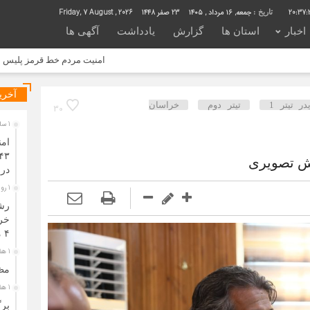
20:37:
جمعه, ۱۶ مرداد , ۱۴۰۵
23 صفر 1448
Friday, 7 August , 2026
تاریخ :
اخبار
استان ها
گزارش
یادداشت
آگهی ها
امنیت مردم خط قرمز پلیس است/ افزایش ۴۳ درصدی کشفیات مواد مخدر و رشد ۶۸ درصدی کشف سرقت در خراسان شمالی
آخری
در تیتر 1
تیتر دوم
خراسان
30
1 ساعت قبل
ام
ش تصویری
در
1 روز قبل
۴ ماه نخست سال
1 هفته قبل
مظ
1 هفته قبل
بر