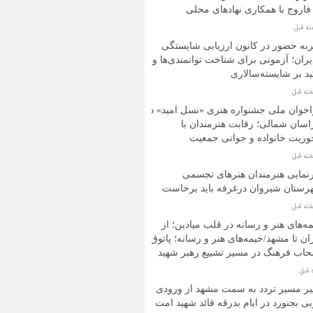
فاروج با همکاری نهادهای محلی
به حضور در کانون ارزیابی شایستگی
ران؛ آزمونی برای شناخت توانمندی‌ها و
ید بر شایسته‌سالاری
خوان ملی جشنواره هنری «نسل امید» در
سان شمالی؛ رقابت هنرمندان با
ریت خانواده و جوانی جمعیت
نمایی هنرمندان هنرهای تجسمی
ستان شیروان درغرفه باید برخاست
ه‌های هنر و رسانه در قلب میادین؛ از
ان تا مشهد/خیمه‌های هنر و رسانه؛ پاتوق
اب فرهنگ در مسیر تشییع رهبر شهید
یر مسیر تردد به سمت مشهد از ورودی
ی بجنورد در ایام بدرقه قائد شهید امت