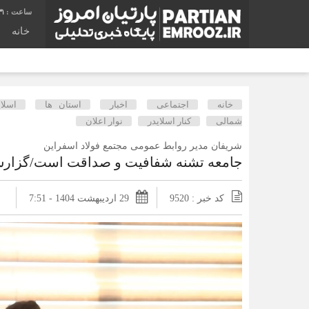
32
خانه
خانه
اجتماعی
اخبار
استان ها
اسلای
شمالی
کنار اسلایدر
نوار اعلان
شریفان مدیر روابط عمومی مجتمع فولاد اسفراین
جامعه تشنه شفافیت و صداقت است/گزار
کد خبر : 9520
29 اردیبهشت 1404 - 7:51