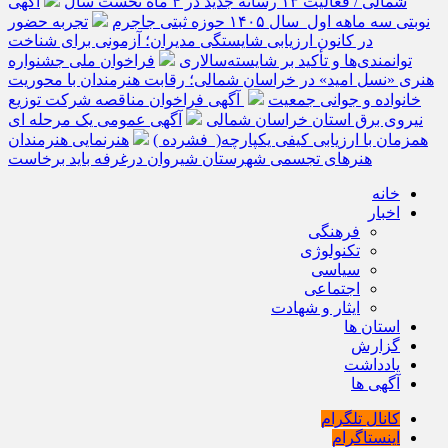
شمالی / فعالیت ۱۳ رسانه جدید در ۴ ماه نخست سال
آگهی
نوبتی سه ماهه اول سال ۱۴۰۵ حوزه ثبتی جاجرم
تجربه حضور
در کانون ارزیابی شایستگی مدیران؛ آزمونی برای شناخت
توانمندی‌ها و تأکید بر شایسته‌سالاری
فراخوان ملی جشنواره
هنری «نسل امید» در خراسان شمالی؛ رقابت هنرمندان با محوریت
خانواده و جوانی جمعیت
آگهی فراخوان مناقصه شرکت توزیع
نیروی برق استان خراسان شمالی
آگهی عمومی یک مرحله ای
همزمان با ارزیابی کیفی یکپارچه( فشرده )
هنرنمایی هنرمندان
هنرهای تجسمی شهرستان شیروان درغرفه باید برخاست
خانه
اخبار
فرهنگی
تکنولوژی
سیاسی
اجتماعی
ایثار و شهادت
استان ها
گزارش
یادداشت
آگهی ها
کانال تلگرام
اینستاگرام