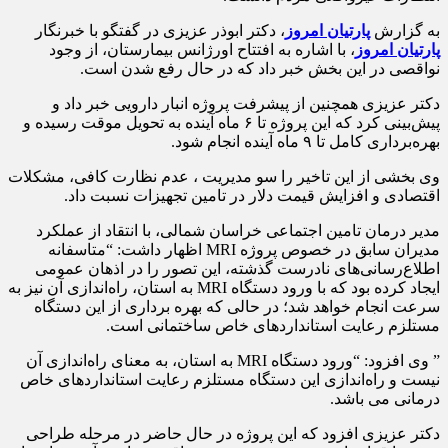
به گزارش
پارتیان امروز
، دکتر ابوذر عزیزی در گفتگو با خبرنگار
پارتیان امروز
، با اشاره به افتتاح اورژانس بیمارستان، از وجود
نواقصی در این بخش خبر داد که در حال رفع شدن است.
دکتر عزیزی همچنین از پیشرفت پروژه انبار دارویی خبر داد و
پیش‌بینی کرد که این پروژه تا ۶ ماه آینده به تحویل موقت رسیده و
بهره‌برداری کامل تا ۹ ماه آینده انجام شود.
وی بخشی از این تاخیر را سو مدیریت ، عدم نظارت کافی، مشکلات
اقتصادی و افزایش قیمت دلار در تامین تجهیزات نسبت داد.
مدیر درمان تامین اجتماعی خراسان شمالی، با انتقاد از عملکرد
مدیران سابق در خصوص پروژه MRI اظهار داشت: “متاسفانه
اطلاع‌رسانی‌های نادرست گذشته، این تصور را در اذهان عمومی
ایجاد کرده بود که با ورود دستگاه MRI به استان، راه‌اندازی آن نیز به
سرعت انجام خواهد شد؛ در حالی که بهره برداری از این دستگاه
مستلزم رعایت استانداردهای خاص ساختمانی است.
” وی افزود: “ورود دستگاه MRI به استان، به معنای راه‌اندازی آن
نیست و راه‌اندازی این دستگاه مستلزم رعایت استانداردهای خاص
درمانی می باشد.
دکتر عزیزی افزود که این پروژه در حال حاضر در مرحله طراحی