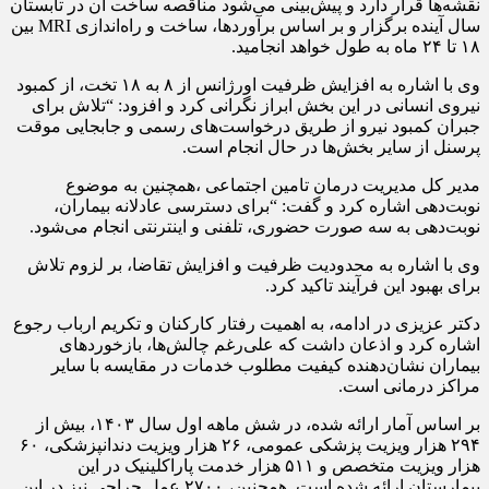
نقشه‌ها قرار دارد و پیش‌بینی می‌شود مناقصه ساخت آن در تابستان
سال آینده برگزار و بر اساس برآوردها، ساخت و راه‌اندازی MRI بین
۱۸ تا ۲۴ ماه به طول خواهد انجامید.
وی با اشاره به افزایش ظرفیت اورژانس از ۸ به ۱۸ تخت، از کمبود
نیروی انسانی در این بخش ابراز نگرانی کرد و افزود: “تلاش برای
جبران کمبود نیرو از طریق درخواست‌های رسمی و جابجایی موقت
پرسنل از سایر بخش‌ها در حال انجام است.
مدیر کل مدیریت درمان تامین اجتماعی ،همچنین به موضوع
نوبت‌دهی اشاره کرد و گفت: “برای دسترسی عادلانه بیماران،
نوبت‌دهی به سه صورت حضوری، تلفنی و اینترنتی انجام می‌شود.
وی با اشاره به محدودیت ظرفیت و افزایش تقاضا، بر لزوم تلاش
برای بهبود این فرآیند تاکید کرد.
دکتر عزیزی در ادامه، به اهمیت رفتار کارکنان و تکریم ارباب رجوع
اشاره کرد و اذعان داشت که علی‌رغم چالش‌ها، بازخوردهای
بیماران نشان‌دهنده کیفیت مطلوب خدمات در مقایسه با سایر
مراکز درمانی است.
بر اساس آمار ارائه شده، در شش ماهه اول سال ۱۴۰۳، بیش از
۲۹۴ هزار ویزیت پزشکی عمومی، ۲۶ هزار ویزیت دندانپزشکی، ۶۰
هزار ویزیت متخصص و ۵۱۱ هزار خدمت پاراکلینیک در این
بیمارستان ارائه شده است. همچنین، ۲۷۰۰ عمل جراحی نیز در این