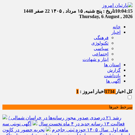
10:04:15
تاریخ :
پنج شنبه, ۱۵ مرداد , ۱۴۰۵
22 صفر 1448
Thursday, 6 August , 2026
خانه
اخبار
فرهنگی
تکنولوژی
سیاسی
اجتماعی
ایثار و شهادت
استان ها
گزارش
یادداشت
آگهی ها
کل اخبار
1734
اخبار امروز :
1
سرخط خبرها
رشد ۲۱ درصدی صدور مجوز رسانه‌ها در خراسان شمالی /
فعالیت ۱۳ رسانه جدید در ۴ ماه نخست سال
آگهی نوبتی سه
ماهه اول سال ۱۴۰۵ حوزه ثبتی جاجرم
تجربه حضور در کانون