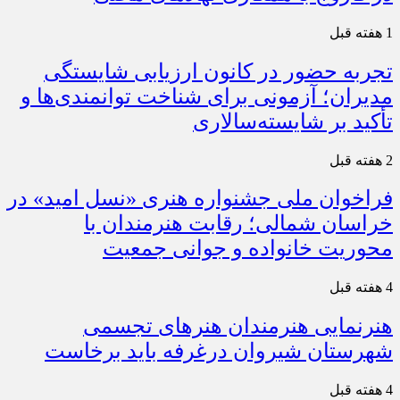
1 هفته قبل
تجربه حضور در کانون ارزیابی شایستگی
مدیران؛ آزمونی برای شناخت توانمندی‌ها و
تأکید بر شایسته‌سالاری
2 هفته قبل
فراخوان ملی جشنواره هنری «نسل امید» در
خراسان شمالی؛ رقابت هنرمندان با
محوریت خانواده و جوانی جمعیت
4 هفته قبل
هنرنمایی هنرمندان هنرهای تجسمی
شهرستان شیروان درغرفه باید برخاست
4 هفته قبل