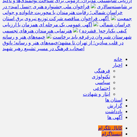
ارزیابی شایستگی مدیران؛ آزمونی برای شناخت توانمندی‌ها و تأکید
بر شایسته‌سالاری
فراخوان ملی جشنواره هنری «نسل امید» در
خراسان شمالی؛ رقابت هنرمندان با محوریت خانواده و جوانی
جمعیت
آگهی فراخوان مناقصه شرکت توزیع نیروی برق استان
خراسان شمالی
آگهی عمومی یک مرحله ای همزمان با ارزیابی
کیفی یکپارچه( فشرده )
هنرنمایی هنرمندان هنرهای تجسمی
شهرستان شیروان درغرفه باید برخاست
خیمه‌های هنر و رسانه
در قلب میادین؛ از تهران تا مشهد/خیمه‌های هنر و رسانه؛ پاتوق
اصحاب فرهنگ در مسیر تشییع رهبر شهید
خانه
اخبار
فرهنگی
تکنولوژی
سیاسی
اجتماعی
ایثار و شهادت
استان ها
گزارش
یادداشت
آگهی ها
کانال تلگرام
اینستاگرام