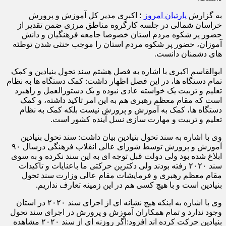
به گزارش
پارتیان امروز
؛ اکبری مدیر کل آموزش و پرورش
خراسان شمالی در جلسه کارگروه مناطق مرزی ضمن تقدیر از
حضور پر شکوه مردم استان خصوصا جامعه فرهنگیان و دانش
آموزان، حضور پر شکوه مردم استان را موجب خنثی شدن توطئه
های دشمنان دانست.
ابوالقاسم اکبری با اشاره به فصل هشتم سند تحول بنیادین و کمک
تمام دستگاه ها، در این فصل اظهار داشت: کمک دستگاه ها به نظام
تعلیم و تربیت یک خواسته عادی نبوده و یک دستورالعمل و راهبرد
است که مقام معظم رهبری هم به این امر تاکید داشته، و کمک
دستگاه ها، کمک به آموزش و پرورش نیست بلکه کمک به نظام
تعلیم و تربیت و مهارت سازی نسل آینده کشور است.
وی با اشاره به سند تحول بنیادین بیان داشت: سند تحول بنیادین
آموزش و پرورش توسط شورای عالی انقلاب فرهنگی درسال ۹۰
ابلاغ شده بود ولی دولت قبل توجه ای به این سند نکرده و به سوی
سند ۲۰۲۰ رفته بودند ولی دکترین حرکتی ما باعنایات و تاکیدات
مقام معظم رهبری و فرمایشات مقام عالی وزارت سند تحول
بنیادین است و با هیچ کسی هم در این زمینه تعارف نداریم.
وی با اشاره به اینکه هیچ نشانه ای از اجرای سند ۲۰۲۰ در استان
وجود ندارد و تمام همکاران آموزش و پرورش در اجرای سند تحول
بنیادین حرکت کرده اند افزود:اگر روزنه ای از سند ۲۰۲۰ مشاهده