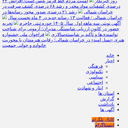
روز خبرنگار
امنیت مردم خط قرمز پلیس است/ افزایش ۴۳
درصدی کشفیات مواد مخدر و رشد ۶۸ درصدی کشف سرقت در
خراسان شمالی
رشد ۲۱ درصدی صدور مجوز رسانه‌ها در
خراسان شمالی / فعالیت ۱۳ رسانه جدید در ۴ ماه نخست سال
آگهی نوبتی سه ماهه اول سال ۱۴۰۵ حوزه ثبتی جاجرم
تجربه
حضور در کانون ارزیابی شایستگی مدیران؛ آزمونی برای شناخت
توانمندی‌ها و تأکید بر شایسته‌سالاری
فراخوان ملی جشنواره
هنری «نسل امید» در خراسان شمالی؛ رقابت هنرمندان با محوریت
خانواده و جوانی جمعیت
خانه
اخبار
فرهنگی
تکنولوژی
سیاسی
اجتماعی
ایثار و شهادت
استان ها
گزارش
یادداشت
آگهی ها
کانال تلگرام
اینستاگرام