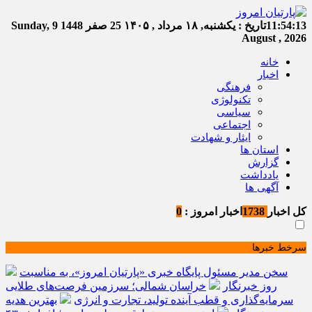
11:54:14
تاریخ :
یکشنبه, ۱۸ مرداد , ۱۴۰۵
25 صفر 1448
Sunday, 9
August , 2026
خانه
اخبار
فرهنگی
تکنولوژی
سیاسی
اجتماعی
ایثار و شهادت
استان ها
گزارش
یادداشت
آگهی ها
کل اخبار
1738
اخبار امروز :
0
سرخط خبرها
سخن مدیر مسئول پایگاه خبری «پارتیان امروز»، به مناسبت
روز خبرنگار
خراسان شمالی؛ سرزمین فرصت‌های طلایی
سرمایه‌گذاری و قطب آینده تولید، تجارت و انرژی
بهترین هدیه