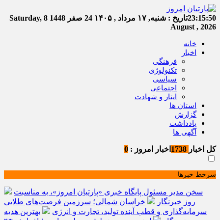
23:15:51
تاریخ :
شنبه, ۱۷ مرداد , ۱۴۰۵
24 صفر 1448
Saturday, 8
August , 2026
خانه
اخبار
فرهنگی
تکنولوژی
سیاسی
اجتماعی
ایثار و شهادت
استان ها
گزارش
یادداشت
آگهی ها
کل اخبار
1738
اخبار امروز :
0
سرخط خبرها
سخن مدیر مسئول پایگاه خبری «پارتیان امروز»، به مناسبت
روز خبرنگار
خراسان شمالی؛ سرزمین فرصت‌های طلایی
سرمایه‌گذاری و قطب آینده تولید، تجارت و انرژی
بهترین هدیه