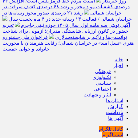
روز خبرنگار
امنیت مردم خط قرمز پلیس است/ افزایش ۴۳
درصدی کشفیات مواد مخدر و رشد ۶۸ درصدی کشف سرقت در
خراسان شمالی
رشد ۲۱ درصدی صدور مجوز رسانه‌ها در
خراسان شمالی / فعالیت ۱۳ رسانه جدید در ۴ ماه نخست سال
آگهی نوبتی سه ماهه اول سال ۱۴۰۵ حوزه ثبتی جاجرم
تجربه
حضور در کانون ارزیابی شایستگی مدیران؛ آزمونی برای شناخت
توانمندی‌ها و تأکید بر شایسته‌سالاری
فراخوان ملی جشنواره
هنری «نسل امید» در خراسان شمالی؛ رقابت هنرمندان با محوریت
خانواده و جوانی جمعیت
خانه
اخبار
فرهنگی
تکنولوژی
سیاسی
اجتماعی
ایثار و شهادت
استان ها
گزارش
یادداشت
آگهی ها
کانال تلگرام
اینستاگرام