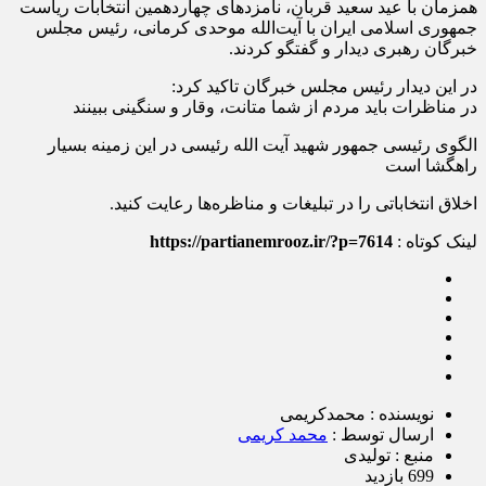
همزمان با عید سعید قربان، نامزدهای چهاردهمین انتخابات ریاست
جمهوری اسلامی ایران با آیت‌الله موحدی کرمانی، رئیس مجلس
خبرگان رهبری دیدار و گفتگو کردند.
در این دیدار رئیس مجلس خبرگان تاکید کرد:
در مناظرات باید مردم از شما متانت، وقار و سنگینی ببینند
الگوی رئیسی جمهور شهید آیت الله رئیسی در این زمینه بسیار
راهگشا است
اخلاق انتخاباتی را در تبلیغات و مناظره‌ها رعایت کنید.
لینک کوتاه :
https://partianemrooz.ir/?p=7614
نویسنده : محمدکریمی
ارسال توسط :
محمد کریمی
منبع : تولیدی
699 بازدید