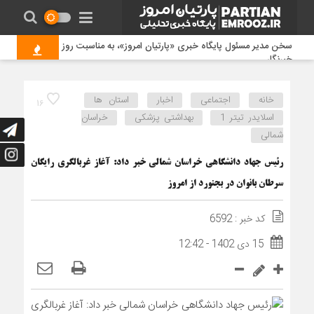
سخن مدیر مسئول پایگاه خبری «پارتیان امروز»، به مناسبت روز
خبرنگار
خانه
اجتماعی
اخبار
استان ها
16
خراسان شمالی؛ سرزمین فرصت‌های طلایی سرمایه‌گذاری و
اسلایدر تیتر 1
بهداشتی پزشکی
خراسان
قطب آینده تولید، تجارت و انرژی
شمالی
بهترین هدیه روز خبرنگار
رئیس جهاد دانشگاهی خراسان شمالی خبر داد: آغاز غربالگری رایگان
امنیت مردم خط قرمز پلیس است/ افزایش ۴۳ درصدی
کشفیات مواد مخدر و رشد ۶۸ درصدی کشف سرقت در خراسان
سرطان بانوان در بجنورد از امروز
شمالی
کد خبر : 6592
رشد ۲۱ درصدی صدور مجوز رسانه‌ها در خراسان شمالی /
15 دی 1402 - 12:42
فعالیت ۱۳ رسانه جدید در ۴ ماه نخست سال
آگهی نوبتی سه ماهه اول سال ۱۴۰۵ حوزه ثبتی جاجرم