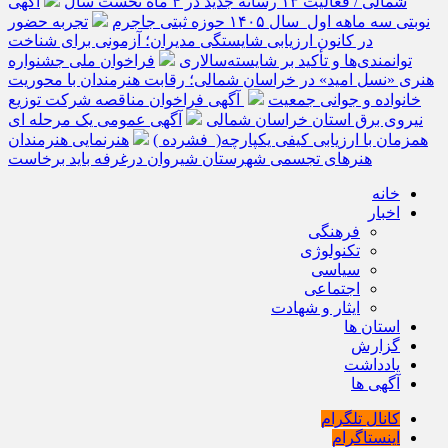
شمالی / فعالیت ۱۳ رسانه جدید در ۴ ماه نخست سال
آگهی
نوبتی سه ماهه اول سال ۱۴۰۵ حوزه ثبتی جاجرم
تجربه حضور
در کانون ارزیابی شایستگی مدیران؛ آزمونی برای شناخت
توانمندی‌ها و تأکید بر شایسته‌سالاری
فراخوان ملی جشنواره
هنری «نسل امید» در خراسان شمالی؛ رقابت هنرمندان با محوریت
خانواده و جوانی جمعیت
آگهی فراخوان مناقصه شرکت توزیع
نیروی برق استان خراسان شمالی
آگهی عمومی یک مرحله ای
همزمان با ارزیابی کیفی یکپارچه( فشرده )
هنرنمایی هنرمندان
هنرهای تجسمی شهرستان شیروان درغرفه باید برخاست
خانه
اخبار
فرهنگی
تکنولوژی
سیاسی
اجتماعی
ایثار و شهادت
استان ها
گزارش
یادداشت
آگهی ها
کانال تلگرام
اینستاگرام