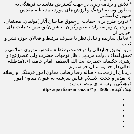
* تلاش و برنامه ریزی در جهت گسترش مناسبات فرهنگی به
منظور توسعه فرهنگ و ارزش های مورد تایید نظام مقدس
جمهوری اسلامی
* تدوین طرح برای حمایت از حقوق صاحبان آثار (مولفان، مصنفان،
مترجمان ویراستاران ، تصویرگران ، ناشران) و تعیین ضمانت های
اجرایی آن
* تعامل سازنده و تبادل نظر با صنوف مرتبط و فعالان حوزه نشر و
کتاب
مزید توفیق جنابعالی را درخدمت به نظام مقدس مهوری اسلامی و
تحقق اهداف دولت مردمی، ظل توجهات حضرت ولی عصر(عج) و
رهبری حکیمانه حضرت آیت الله العظمی امام خامنه ای (مدظلله
العالی) از خداوند منان خواستارم.
درپایان از زحمات ۶ ساله رضا رضایی معاون امور فرهنگی و رسانه
ای تقدیر و حجت الاسلام عباس سرشته به عنوان معاون امور
فرهنگی و رسانه ای منصوب شد.
لینک کوتاه :
https://partianemrooz.ir/?p=1906