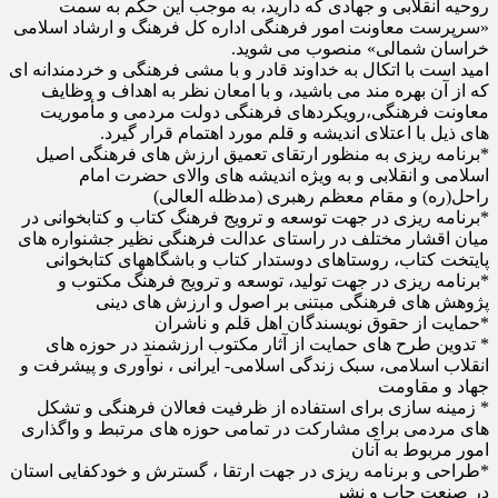
روحیه انقلابی و جهادی که دارید، به موجب این حکم به سمت
«سرپرست معاونت امور فرهنگی اداره کل فرهنگ و ارشاد اسلامی
خراسان شمالی» منصوب می شوید.
امید است با اتکال به خداوند قادر و با مشی فرهنگی و خردمندانه ای
که از آن بهره مند می باشید، و با امعان نظر به اهداف و وظایف
معاونت فرهنگی،رویکردهای فرهنگی دولت مردمی و مأموریت
های ذیل با اعتلای اندیشه و قلم مورد اهتمام قرار گیرد.
*برنامه ریزی به منظور ارتقای تعمیق ارزش های فرهنگی اصیل
اسلامی و انقلابی و به ویژه اندیشه های والای حضرت امام
راحل(ره) و مقام معظم رهبری (مدظله العالی)
*برنامه ریزی در جهت توسعه و ترویج فرهنگ کتاب و کتابخوانی در
میان اقشار مختلف در راستای عدالت فرهنگی نظیر جشنواره های
پایتخت کتاب، روستاهای دوستدار کتاب و باشگاههای کتابخوانی
*برنامه ریزی در جهت تولید، توسعه و ترویج فرهنگ مکتوب و
پژوهش های فرهنگی مبتنی بر اصول و ارزش های دینی
*حمایت از حقوق نویسندگان اهل قلم و ناشران
* تدوین طرح های حمایت از آثار مکتوب ارزشمند در حوزه های
انقلاب اسلامی، سبک زندگی اسلامی- ایرانی ، نوآوری و پیشرفت و
جهاد و مقاومت
* زمینه سازی برای استفاده از ظرفیت فعالان فرهنگی و تشکل
های مردمی برای مشارکت در تمامی حوزه های مرتبط و واگذاری
امور مربوط به آنان
*طراحی و برنامه ریزی در جهت ارتقا ، گسترش و خودکفایی استان
در صنعت چاپ و نشر