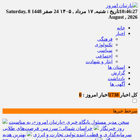
10:46:27
تاریخ :
شنبه, ۱۷ مرداد , ۱۴۰۵
24 صفر 1448
Saturday, 8
August , 2026
خانه
اخبار
فرهنگی
تکنولوژی
سیاسی
اجتماعی
ایثار و شهادت
استان ها
گزارش
یادداشت
آگهی ها
کل اخبار
1738
اخبار امروز :
0
سرخط خبرها
سخن مدیر مسئول پایگاه خبری «پارتیان امروز»، به مناسبت
روز خبرنگار
خراسان شمالی؛ سرزمین فرصت‌های طلایی
سرمایه‌گذاری و قطب آینده تولید، تجارت و انرژی
بهترین هدیه