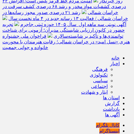
روز خبرنگار
امنیت مردم خط قرمز پلیس است/ افزایش ۴۳
درصدی کشفیات مواد مخدر و رشد ۶۸ درصدی کشف سرقت در
خراسان شمالی
رشد ۲۱ درصدی صدور مجوز رسانه‌ها در
خراسان شمالی / فعالیت ۱۳ رسانه جدید در ۴ ماه نخست سال
آگهی نوبتی سه ماهه اول سال ۱۴۰۵ حوزه ثبتی جاجرم
تجربه
حضور در کانون ارزیابی شایستگی مدیران؛ آزمونی برای شناخت
توانمندی‌ها و تأکید بر شایسته‌سالاری
فراخوان ملی جشنواره
هنری «نسل امید» در خراسان شمالی؛ رقابت هنرمندان با محوریت
خانواده و جوانی جمعیت
خانه
اخبار
فرهنگی
تکنولوژی
سیاسی
اجتماعی
ایثار و شهادت
استان ها
گزارش
یادداشت
آگهی ها
کانال تلگرام
اینستاگرام