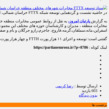
در حاشیه نشست و گردهمایی توسعه شبکه FTTX خراسان شمالی، اسناد توسعه مشتریان FTTX مخابرات شهرهای تابعه استان ، امضا و ابلاغ شد.
به گزارش
پارتیان امروز،
مخابرات منطقه ، مدیران و کارشناسان حوزه های مختلف این مجموعه
اسفراین،مانه،سملقان،گرمه،فاروج، جاجرم،رازو جرگلان و بام و صفی آ
گفتنی است: توسعه و اجرای ۱۱ هزار پورت FTTH و چهار هزار پورت VDSL تا سال آینده از جمله برنامه های ابلاغی مخابرات ایران برای منطقه خراسان شمالی می باشد.
لینک کوتاه :
https://partianemrooz.ir/?p=8786
ارسال توسط :
رضا کریمی
603 بازدید
بدون دیدگاه
برچسب ها