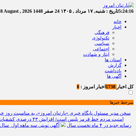
5:24:17
تاریخ :
شنبه, ۱۷ مرداد , ۱۴۰۵
24 صفر 1448
Saturday, 8 August , 2026
خانه
اخبار
فرهنگی
تکنولوژی
سیاسی
اجتماعی
ایثار و شهادت
استان ها
گزارش
یادداشت
آگهی ها
کل اخبار
1738
اخبار امروز :
0
سرخط خبرها
سخن مدیر مسئول پایگاه خبری «پارتیان امروز»، به مناسبت روز خب
امنیت مردم خط قرمز پلیس است/ افزایش ۴۳ درصدی کشفیات مواد مخدر و رشد ۶۸ درصدی کشف سرقت در خراسان شمالی
رسانه جدید در ۴ ماه نخست سال
آگهی نوبتی سه ماهه اول سال ۱۴۰۵ حوزه ثبتی جاجر