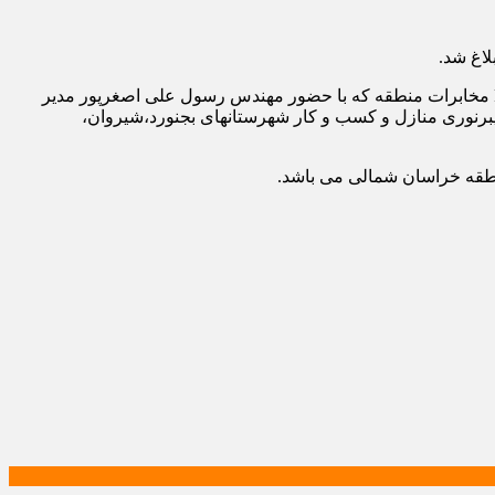
به نقل از روابط عمومی مخابرات منطقه خراسان شمالی: طی مراسمی در حاشیه گردهمایی توسعه شبکه FTTX مخابرات منطقه که با حضور مهندس رسول علی اصغرپور مدیر
برنوری منازل و کسب و کار شهرستانهای بجنورد،شیروان،