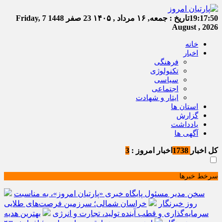
19:17:51
تاریخ :
جمعه, ۱۶ مرداد , ۱۴۰۵
23 صفر 1448
Friday, 7
August , 2026
خانه
اخبار
فرهنگی
تکنولوژی
سیاسی
اجتماعی
ایثار و شهادت
استان ها
گزارش
یادداشت
آگهی ها
کل اخبار
1738
اخبار امروز :
3
سرخط خبرها
سخن مدیر مسئول پایگاه خبری «پارتیان امروز»، به مناسبت
روز خبرنگار
خراسان شمالی؛ سرزمین فرصت‌های طلایی
سرمایه‌گذاری و قطب آینده تولید، تجارت و انرژی
بهترین هدیه