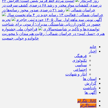
روز خبرنگار
امنیت مردم خط قرمز پلیس است/ افزایش ۴۳
درصدی کشفیات مواد مخدر و رشد ۶۸ درصدی کشف سرقت در
خراسان شمالی
رشد ۲۱ درصدی صدور مجوز رسانه‌ها در
خراسان شمالی / فعالیت ۱۳ رسانه جدید در ۴ ماه نخست سال
آگهی نوبتی سه ماهه اول سال ۱۴۰۵ حوزه ثبتی جاجرم
تجربه
حضور در کانون ارزیابی شایستگی مدیران؛ آزمونی برای شناخت
توانمندی‌ها و تأکید بر شایسته‌سالاری
فراخوان ملی جشنواره
هنری «نسل امید» در خراسان شمالی؛ رقابت هنرمندان با محوریت
خانواده و جوانی جمعیت
خانه
اخبار
فرهنگی
تکنولوژی
سیاسی
اجتماعی
ایثار و شهادت
استان ها
گزارش
یادداشت
آگهی ها
کانال تلگرام
اینستاگرام