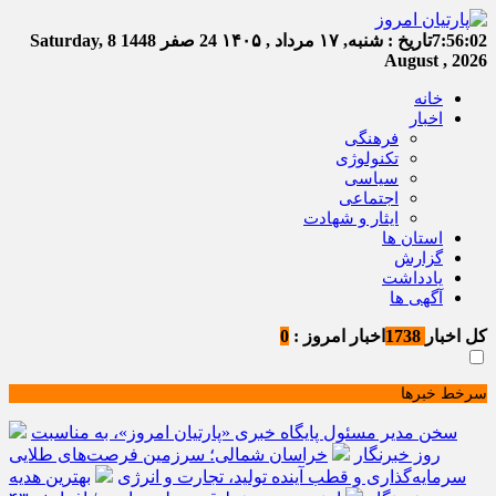
7:56:03
تاریخ :
شنبه, ۱۷ مرداد , ۱۴۰۵
24 صفر 1448
Saturday, 8
August , 2026
خانه
اخبار
فرهنگی
تکنولوژی
سیاسی
اجتماعی
ایثار و شهادت
استان ها
گزارش
یادداشت
آگهی ها
کل اخبار
1738
اخبار امروز :
0
سرخط خبرها
سخن مدیر مسئول پایگاه خبری «پارتیان امروز»، به مناسبت
روز خبرنگار
خراسان شمالی؛ سرزمین فرصت‌های طلایی
سرمایه‌گذاری و قطب آینده تولید، تجارت و انرژی
بهترین هدیه