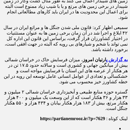
زمین های شیبدار اعمال می کنند به طور مثال کشت وکار در زمین
شیبدار در برخی زمین های مرتع و یا با شیب زیاد ممنوع است البته
برای اعمال این محدودیت ها در ایران باید کارهای مطالعاتی انجام
شود.
سمیعی اظهار کرد: قانون ملی شدن جنگل ها و مراتع ایران در سال
۴۲ ابلاغ و اجرا شد در آن زمان برخی زمین ها به عنوان مستثنیات
در اختیار کشاورزان قرار گرفت، براساس این قانون این اداره کل
نمی تواند با شخم و شیارهای بی رویه که البته در جهت افقی است،
برخورد داشته باشد.
به گزارش پ
ارتیان امروز
، میزان فرسایش خاک در خراسان شمالی
بیش از میانگین جهانی و کشوری است و سالانه حدود ۱۷.۵ تن در
هر هکتار از عرصه های این استان با فرسایش مواجه است و
خشکسالی و تعدادی از عوامل انسانی عامل توسعه این رویه در این
خطه کشاورز خیز محسوب می شود.
گستره حوزه منابع طبیعی و آبخیزداری خراسان شمالی ۲ میلیون و
۳۳ هزار و ۳۶ هکتار است که از این وسعت یک میلیون و ۴۰۰ هزار
هکتار مرتع، بیش از ۱۸۳ هزار هکتار بیابان و ۴۳۴ هزار و ۵۵۰ هکتار
جنگل است.
لینک کوتاه :
https://partianemrooz.ir/?p=7629