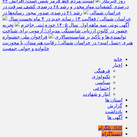
روز خبرنگار
امنیت مردم خط قرمز پلیس است/ افزایش ۴۳
درصدی کشفیات مواد مخدر و رشد ۶۸ درصدی کشف سرقت در
خراسان شمالی
رشد ۲۱ درصدی صدور مجوز رسانه‌ها در
خراسان شمالی / فعالیت ۱۳ رسانه جدید در ۴ ماه نخست سال
آگهی نوبتی سه ماهه اول سال ۱۴۰۵ حوزه ثبتی جاجرم
تجربه
حضور در کانون ارزیابی شایستگی مدیران؛ آزمونی برای شناخت
توانمندی‌ها و تأکید بر شایسته‌سالاری
فراخوان ملی جشنواره
هنری «نسل امید» در خراسان شمالی؛ رقابت هنرمندان با محوریت
خانواده و جوانی جمعیت
خانه
اخبار
فرهنگی
تکنولوژی
سیاسی
اجتماعی
ایثار و شهادت
استان ها
گزارش
یادداشت
آگهی ها
کانال تلگرام
اینستاگرام