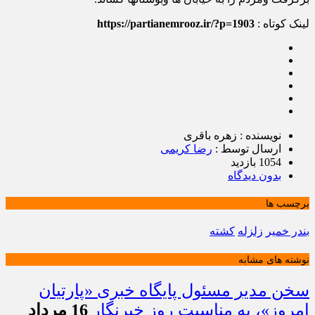
لینک کوتاه :
https://partianemrooz.ir/?p=1903
نویسنده : زهره باقری
ارسال توسط :
رضا کریمی
1054 بازدید
بدون دیدگاه
برچسب ها
بندر خمیر
زلزله
کشته
نوشته های مشابه
سخن مدیر مسئول پایگاه خبری «پارتیان
امروز»، به مناسبت روز خبرنگار
16 مرداد