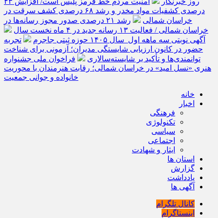
روز خبرنگار
امنیت مردم خط قرمز پلیس است/ افزایش ۴۳
درصدی کشفیات مواد مخدر و رشد ۶۸ درصدی کشف سرقت در
خراسان شمالی
رشد ۲۱ درصدی صدور مجوز رسانه‌ها در
خراسان شمالی / فعالیت ۱۳ رسانه جدید در ۴ ماه نخست سال
آگهی نوبتی سه ماهه اول سال ۱۴۰۵ حوزه ثبتی جاجرم
تجربه
حضور در کانون ارزیابی شایستگی مدیران؛ آزمونی برای شناخت
توانمندی‌ها و تأکید بر شایسته‌سالاری
فراخوان ملی جشنواره
هنری «نسل امید» در خراسان شمالی؛ رقابت هنرمندان با محوریت
خانواده و جوانی جمعیت
خانه
اخبار
فرهنگی
تکنولوژی
سیاسی
اجتماعی
ایثار و شهادت
استان ها
گزارش
یادداشت
آگهی ها
کانال تلگرام
اینستاگرام