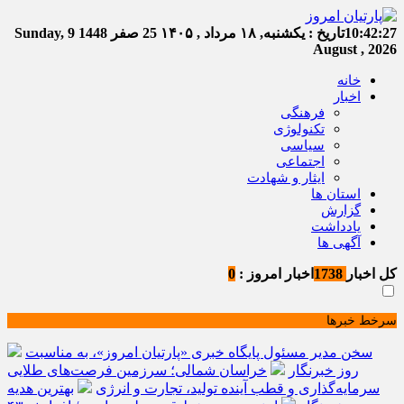
10:42:27
تاریخ :
یکشنبه, ۱۸ مرداد , ۱۴۰۵
25 صفر 1448
Sunday, 9
August , 2026
خانه
اخبار
فرهنگی
تکنولوژی
سیاسی
اجتماعی
ایثار و شهادت
استان ها
گزارش
یادداشت
آگهی ها
کل اخبار
1738
اخبار امروز :
0
سرخط خبرها
سخن مدیر مسئول پایگاه خبری «پارتیان امروز»، به مناسبت
روز خبرنگار
خراسان شمالی؛ سرزمین فرصت‌های طلایی
سرمایه‌گذاری و قطب آینده تولید، تجارت و انرژی
بهترین هدیه