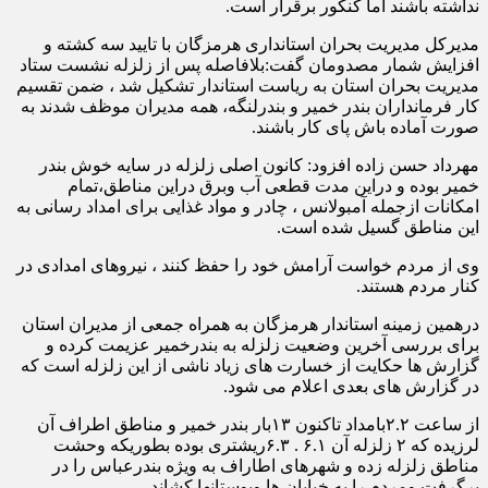
نداشته باشند اما کنکور برقرار است.
مدیرکل مدیریت بحران استانداری هرمزگان با تایید سه کشته و
افزایش شمار مصدومان گفت:بلافاصله پس از زلزله نشست ستاد
مدیریت بحران استان به ریاست استاندار تشکیل شد ، ضمن تقسیم
کار فرمانداران بندر خمیر و بندرلنگه، همه مدیران موظف شدند به
صورت آماده باش پای کار باشند.
مهرداد حسن زاده افزود: کانون اصلی زلزله در سایه خوش بندر
خمیر بوده و دراین مدت قطعی آب وبرق دراین مناطق،تمام
امکانات ازجمله آمبولانس ، چادر و مواد غذایی برای امداد رسانی به
این مناطق گسیل شده است.
وی از مردم خواست آرامش خود را حفظ کنند ، نیروهای امدادی در
کنار مردم هستند.
درهمین زمینه استاندار هرمزگان به همراه جمعی از مدیران استان
برای بررسی آخرین وضعیت زلزله به بندرخمیر عزیمت کرده و
گزارش ها حکایت از خسارت های زیاد ناشی از این زلزله است که
در گزارش های بعدی اعلام می شود.
از ساعت ۲.۲بامداد تاکنون ۱۳بار بندر خمیر و مناطق اطراف آن
لرزیده که ۲ زلزله آن ۶.۱ . ۶.۳ریشتری بوده بطوریکه وحشت
مناطق زلزله زده و شهرهای اطاراف به ویژه بندرعباس را در
برگرفت ومردم را به خیابان ها وبوستانها کشاند.