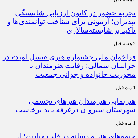
تجربه حضور در کانون ارزیابی شایستگی
مدیران؛ آزمونی برای شناخت توانمندی‌ها و
تأکید بر شایسته‌سالاری
2 هفته قبل
فراخوان ملی جشنواره هنری «نسل امید» در
خراسان شمالی؛ رقابت هنرمندان با
محوریت خانواده و جوانی جمعیت
1 ماه قبل
هنرنمایی هنرمندان هنرهای تجسمی
شهرستان شیروان درغرفه باید برخاست
1 ماه قبل
خیمه‌های هنر و رسانه در قلب میادین؛ از