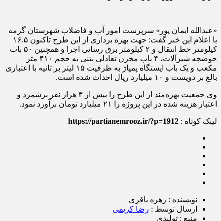
«عبدالله ایمان پور» سرپرست امور آب و فاضلاب شهرستان گرمه
با اعلام این خبر گفت: جهت بهره برداری از این طرح تاکنون ۱۶.۵
کیلومتر خط انتقال و ۲ کیلومتر برق رسانی اجرا و همچنین ۵۰ باب
حوضچه شیرآلات، ۴ باب مخزن تعادلی بتنی به حجم ۴۱۰ متر
مکعب و یک باب ایستگاه پمپاژ به ظرفیت ۱۵ لیتر بر ثانیه با اعتباری
بالغ بر دویست و ۱۰ میلیارد ریال احداث شده است.
وی جمعیت بهره‌مند از این طرح‌ را بیش از ۳ هزار نفر برشمرد و
اعتبار هزینه شده در این پروژه را ۲۱ میلیارد تومان برآورد نمود.
لینک کوتاه :
https://partianemrooz.ir/?p=1912
نویسنده : زهره باقری
ارسال توسط :
رضا کریمی
منبع : تولیدی