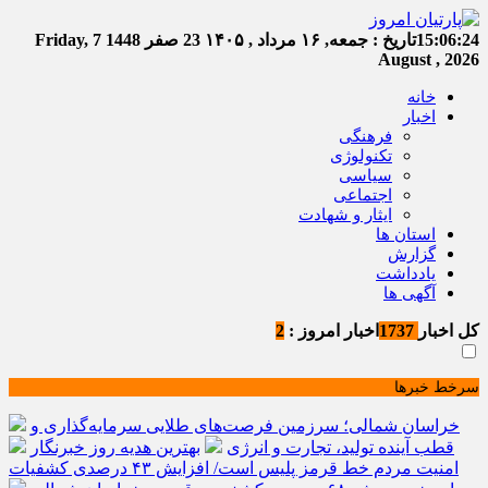
15:06:25
تاریخ :
جمعه, ۱۶ مرداد , ۱۴۰۵
23 صفر 1448
Friday, 7
August , 2026
خانه
اخبار
فرهنگی
تکنولوژی
سیاسی
اجتماعی
ایثار و شهادت
استان ها
گزارش
یادداشت
آگهی ها
کل اخبار
1737
اخبار امروز :
2
سرخط خبرها
خراسان شمالی؛ سرزمین فرصت‌های طلایی سرمایه‌گذاری و
قطب آینده تولید، تجارت و انرژی
بهترین هدیه روز خبرنگار
امنیت مردم خط قرمز پلیس است/ افزایش ۴۳ درصدی کشفیات