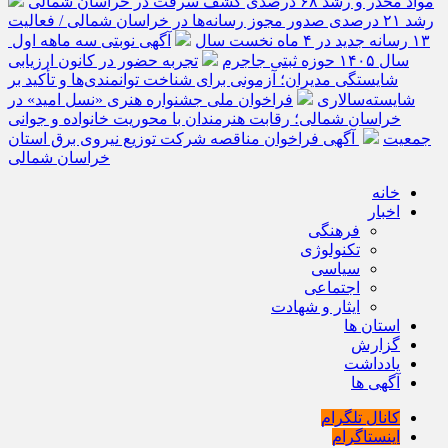
مواد مخدر و رشد ۶۸ درصدی کشف سرقت در خراسان شمالی
رشد ۲۱ درصدی صدور مجوز رسانه‌ها در خراسان شمالی / فعالیت
۱۳ رسانه جدید در ۴ ماه نخست سال
آگهی نوبتی سه ماهه اول
سال ۱۴۰۵ حوزه ثبتی جاجرم
تجربه حضور در کانون ارزیابی
شایستگی مدیران؛ آزمونی برای شناخت توانمندی‌ها و تأکید بر
شایسته‌سالاری
فراخوان ملی جشنواره هنری «نسل امید» در
خراسان شمالی؛ رقابت هنرمندان با محوریت خانواده و جوانی
جمعیت
آگهی فراخوان مناقصه شرکت توزیع نیروی برق استان
خراسان شمالی
خانه
اخبار
فرهنگی
تکنولوژی
سیاسی
اجتماعی
ایثار و شهادت
استان ها
گزارش
یادداشت
آگهی ها
کانال تلگرام
اینستاگرام