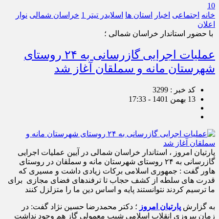
10
خانه
اجتماعی
اخبار
استان ها
اسلایدر تیتر 1
خراسان شمالی
نوار
اعلان
با حضور استاندار خراسان شمالی ؛
عملیات اجرایی گازرسانی به ۲۴ روستای
شهرستان مانه و سملقان آغاز شد
کد خبر : 3299
13 بهمن 1401 - 17:33
پارتیان امروز ، استاندار خراسان شمالی در آیین عملیات اجرایی
گازرسانی به ۲۴ روستای شهرستان مانه و سملقان در روستای
هاور گفت : جمهوری اسلامی برکات زیادی داشت و مسیری که
قدرت های سلطه از کشف حجاب تا ترفندهای فضای مجازی برای
ما ترسیم کردند نتوانستند پایه و اساس دین ما را متزلزل کنند
به گزارش
پارتیان امروز
؛ دکتر محمدرضا حسین نژاد گفت: در
زمان پیروزی انقلاب اسلامی شیب معمولی گاز هم وجود نداشت