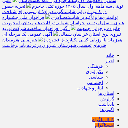
شمالی / فعالیت ۱۳ رسانه جدید در ۴ ماه نخست سال
آگهی
نوبتی سه ماهه اول سال ۱۴۰۵ حوزه ثبتی جاجرم
تجربه حضور
در کانون ارزیابی شایستگی مدیران؛ آزمونی برای شناخت
توانمندی‌ها و تأکید بر شایسته‌سالاری
فراخوان ملی جشنواره
هنری «نسل امید» در خراسان شمالی؛ رقابت هنرمندان با محوریت
خانواده و جوانی جمعیت
آگهی فراخوان مناقصه شرکت توزیع
نیروی برق استان خراسان شمالی
آگهی عمومی یک مرحله ای
همزمان با ارزیابی کیفی یکپارچه( فشرده )
هنرنمایی هنرمندان
هنرهای تجسمی شهرستان شیروان درغرفه باید برخاست
خانه
اخبار
فرهنگی
تکنولوژی
سیاسی
اجتماعی
ایثار و شهادت
استان ها
گزارش
یادداشت
آگهی ها
کانال تلگرام
اینستاگرام