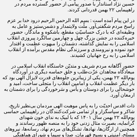
حسین نژاد استاندار با صدور پیامی از حضور گسترده مردم در
راهپیمایی ۲۲ بهمن قدردانی کردند.
در این پیام آمده است : بسم الله الرحمن الرحیم درود خدا بر عزم
راسخ مردم شگفتی‌آور. ملّت ولایتمدار و دشمن‌ستیز و عامل به
وظیفه‌ای که با درک حساسیّتِ مقطع، باشکوه و ماندگار، حضور
خیره‌کننده در جشن بزرگ چهل و چهارمین سالگرد پیروزی انقلاب
اسلامی را به نمایش گذاشته، دشمنان را مبهوت عظمت و اقتدار
خود نموده و نیرومندی و سرزندگی نظام مقدس برآمده از انقلاب
اسلامی را به رخ جهانیان کشیدند.
حضور آگاهانه مردم شریف و متدیّن خاستگاه انقلاب اسلامی در
میعادگاه مجاهدان عزّت‌طلب و خلق حماسه دیگری در آوردگاه
یوم‌الله ۲۲ بهمن، یکی از زیباترین جلوه‌های قدرت لایزال الهی بود که
بار دیگر عظمت انقلاب و امامین انقلاب را متجلّی ساخت، امید و
خوشحالی را برای دوستان و یأس و سَرخوردگی را برای دشمنان به
ارمغان آورد.
ذات اقدس احدیّت را به پاس موهبت الهی مردمان بی‌نظیر تاریخ،
شاکر و سپاسگزار و از تمامی شرکت‌کنندگان در راهپیمایی حماسی
یوم‌الله ۲۲ بهمنِ سال ۱۴۰۱ که با لبیک به ندای خون شهدای
گرانمایه، بصیرت مثال زدنی خود را به منصه ظهور رساندند و
همچنین از ارگان‌ها، نهاد‌ها، تشکّل‌های مردم نهاد، رسانه‌ها، نیروهای
مسلح، امنیتی و بسیج قهرمان، صدا و سیما و شورای هماهنگی