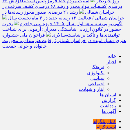
روز خبرنگار
امنیت مردم خط قرمز پلیس است/ افزایش ۴۳
درصدی کشفیات مواد مخدر و رشد ۶۸ درصدی کشف سرقت در
خراسان شمالی
رشد ۲۱ درصدی صدور مجوز رسانه‌ها در
خراسان شمالی / فعالیت ۱۳ رسانه جدید در ۴ ماه نخست سال
آگهی نوبتی سه ماهه اول سال ۱۴۰۵ حوزه ثبتی جاجرم
تجربه
حضور در کانون ارزیابی شایستگی مدیران؛ آزمونی برای شناخت
توانمندی‌ها و تأکید بر شایسته‌سالاری
فراخوان ملی جشنواره
هنری «نسل امید» در خراسان شمالی؛ رقابت هنرمندان با محوریت
خانواده و جوانی جمعیت
خانه
اخبار
فرهنگی
تکنولوژی
سیاسی
اجتماعی
ایثار و شهادت
استان ها
گزارش
یادداشت
آگهی ها
کانال تلگرام
اینستاگرام