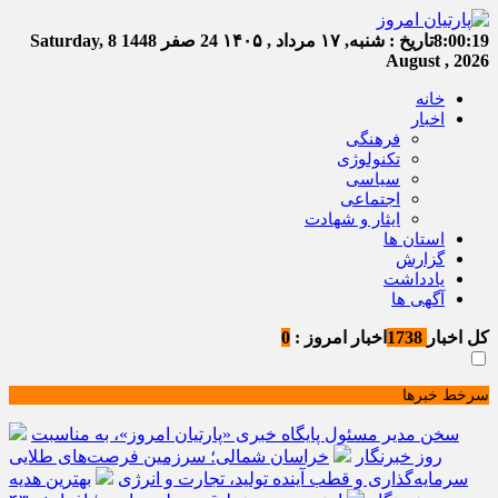
8:00:19
تاریخ :
شنبه, ۱۷ مرداد , ۱۴۰۵
24 صفر 1448
Saturday, 8
August , 2026
خانه
اخبار
فرهنگی
تکنولوژی
سیاسی
اجتماعی
ایثار و شهادت
استان ها
گزارش
یادداشت
آگهی ها
کل اخبار
1738
اخبار امروز :
0
سرخط خبرها
سخن مدیر مسئول پایگاه خبری «پارتیان امروز»، به مناسبت
روز خبرنگار
خراسان شمالی؛ سرزمین فرصت‌های طلایی
سرمایه‌گذاری و قطب آینده تولید، تجارت و انرژی
بهترین هدیه