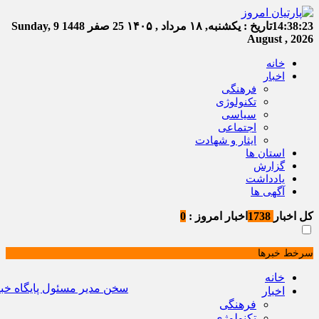
14:38:24
تاریخ :
یکشنبه, ۱۸ مرداد , ۱۴۰۵
25 صفر 1448
Sunday, 9
August , 2026
خانه
اخبار
فرهنگی
تکنولوژی
سیاسی
اجتماعی
ایثار و شهادت
استان ها
گزارش
یادداشت
آگهی ها
کل اخبار
1738
اخبار امروز :
0
سرخط خبرها
خانه
سخن مدیر مسئول پایگاه خبری «پ
اخبار
فرهنگی
تکنولوژی