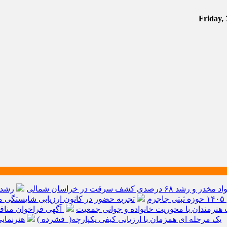
م
تجربه حضور در کانون ارزیابی شایستگی مد
هنرمندان با محوریت خانواده و جوانی جمعیت
آگهی فراخوان مناق
یک مرحله ای همزمان با ارزیابی کیفی یکپارچه( فشرده )
هنرنمای