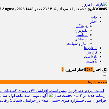
3:38:06
تاریخ :
جمعه, ۱۶ مرداد , ۱۴۰۵
23 صفر 1448
Friday, 7 August , 2026
خانه
اخبار
فرهنگی
تکنولوژی
سیاسی
اجتماعی
ایثار و شهادت
استان ها
گزارش
یادداشت
آگهی ها
کل اخبار
1735
اخبار امروز :
0
سرخط خبرها
امنیت مردم خط قرمز پلیس است/ افزایش ۴۳ درصدی کشفیات مواد مخدر و رشد ۶۸ درصدی کشف سرقت در خراسان شمالی
رسانه جدید در ۴ ماه نخست سال
آگهی نوبتی سه ماهه اول سال ۱۴۰۵ حوزه ثبتی جاجر
فراخوان ملی جشنواره هنری «نسل امید» در خراسان شمالی؛ رقابت 