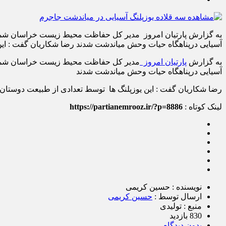
آسیایی درپناهگاه حیات وحش میاندشت شدند رضا شکاریان گفت : ای
به گزارش
پارتیان امروز
آسیایی درپناهگاه حیات وحش میاندشت شدند
رضا شکاریان گفت : این یوزپلنگ ها توسط تعدادی از طبیعت دوستا
لینک کوتاه :
https://partianemrooz.ir/?p=8886
نویسنده : حسین کریمی
ارسال توسط :
حسین کریمی
منبع : تولیدی
830 بازدید
بدون دیدگاه