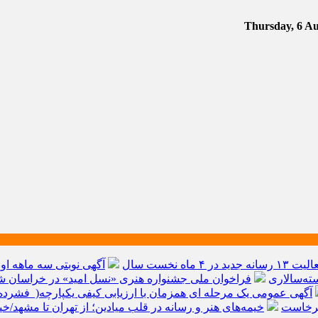
آگهی نوبتی سه ماهه اول سال ۱۴۰۵ حوز
ته‌سالاری
فراخوان ملی جشنواره هنری «نسل امید» در خراسان شم
آگهی عمومی یک مرحله ای همزمان با ارزیابی کیفی یکپارچه( فشرده 
برخاست
خیمه‌های هنر و رسانه در قلب میادین؛ از تهران تا مشهد/خ