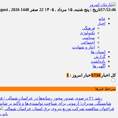
17:52:47
تاریخ :
پنج شنبه, ۱۵ مرداد , ۱۴۰۵
22 صفر 1448
Thursday, 6 August , 2026
خانه
اخبار
فرهنگی
تکنولوژی
سیاسی
اجتماعی
ایثار و شهادت
استان ها
گزارش
یادداشت
آگهی ها
کل اخبار
1734
اخبار امروز :
1
سرخط خبرها
رشد ۲۱ درصدی صدور مجوز رسانه‌ها در خراسان شمالی / فعالیت ۱۳ رسانه جدید در ۴ ماه نخست سال
شایستگی مدیران؛ آزمونی برای شناخت توانمندی‌ها و تأکید بر شایس
فراخوان مناقصه شرکت توزیع نیروی برق استان خراسان شمالی
باید 