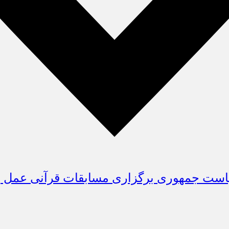
یاست جمهوری برگزاری مسابقات قرآنی عمل ب