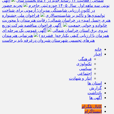
شمالی / فعالیت ۱۳ رسانه جدید در ۴ ماه نخست سال
آگهی
نوبتی سه ماهه اول سال ۱۴۰۵ حوزه ثبتی جاجرم
تجربه حضور
در کانون ارزیابی شایستگی مدیران؛ آزمونی برای شناخت
توانمندی‌ها و تأکید بر شایسته‌سالاری
فراخوان ملی جشنواره
هنری «نسل امید» در خراسان شمالی؛ رقابت هنرمندان با محوریت
خانواده و جوانی جمعیت
آگهی فراخوان مناقصه شرکت توزیع
نیروی برق استان خراسان شمالی
آگهی عمومی یک مرحله ای
همزمان با ارزیابی کیفی یکپارچه( فشرده )
هنرنمایی هنرمندان
هنرهای تجسمی شهرستان شیروان درغرفه باید برخاست
خانه
اخبار
فرهنگی
تکنولوژی
سیاسی
اجتماعی
ایثار و شهادت
استان ها
گزارش
یادداشت
آگهی ها
کانال تلگرام
اینستاگرام