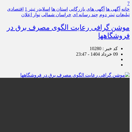
7
خانه
آگهی ها
آگهی های بازرگانی
استان ها
اسلایدر تیتر 1
اقتصادی
تبلیغات
تیتر دوم
چند رسانه ای
خراسان شمالی
نوار اعلان
موشن گرافی رعایت الگوی مصرف برق در
فروشگاهها
کد خبر : 10280
09 خرداد 1404 - 23:47