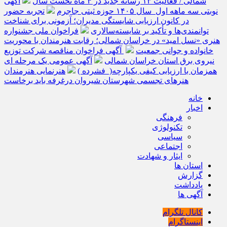
شمالی / فعالیت ۱۳ رسانه جدید در ۴ ماه نخست سال
آگهی
نوبتی سه ماهه اول سال ۱۴۰۵ حوزه ثبتی جاجرم
تجربه حضور
در کانون ارزیابی شایستگی مدیران؛ آزمونی برای شناخت
توانمندی‌ها و تأکید بر شایسته‌سالاری
فراخوان ملی جشنواره
هنری «نسل امید» در خراسان شمالی؛ رقابت هنرمندان با محوریت
خانواده و جوانی جمعیت
آگهی فراخوان مناقصه شرکت توزیع
نیروی برق استان خراسان شمالی
آگهی عمومی یک مرحله ای
همزمان با ارزیابی کیفی یکپارچه( فشرده )
هنرنمایی هنرمندان
هنرهای تجسمی شهرستان شیروان درغرفه باید برخاست
خانه
اخبار
فرهنگی
تکنولوژی
سیاسی
اجتماعی
ایثار و شهادت
استان ها
گزارش
یادداشت
آگهی ها
کانال تلگرام
اینستاگرام