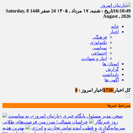
16:18:50
تاریخ :
شنبه, ۱۷ مرداد , ۱۴۰۵
24 صفر 1448
Saturday, 8
August , 2026
خانه
اخبار
فرهنگی
تکنولوژی
سیاسی
اجتماعی
ایثار و شهادت
استان ها
گزارش
یادداشت
آگهی ها
کل اخبار
1738
اخبار امروز :
0
سرخط خبرها
سخن مدیر مسئول پایگاه خبری «پارتیان امروز»، به مناسبت
روز خبرنگار
خراسان شمالی؛ سرزمین فرصت‌های طلایی
سرمایه‌گذاری و قطب آینده تولید، تجارت و انرژی
بهترین هدیه