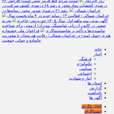
روز خبرنگار
امنیت مردم خط قرمز پلیس است/ افزایش ۴۳
درصدی کشفیات مواد مخدر و رشد ۶۸ درصدی کشف سرقت در
خراسان شمالی
رشد ۲۱ درصدی صدور مجوز رسانه‌ها در
خراسان شمالی / فعالیت ۱۳ رسانه جدید در ۴ ماه نخست سال
آگهی نوبتی سه ماهه اول سال ۱۴۰۵ حوزه ثبتی جاجرم
تجربه
حضور در کانون ارزیابی شایستگی مدیران؛ آزمونی برای شناخت
توانمندی‌ها و تأکید بر شایسته‌سالاری
فراخوان ملی جشنواره
هنری «نسل امید» در خراسان شمالی؛ رقابت هنرمندان با محوریت
خانواده و جوانی جمعیت
خانه
اخبار
فرهنگی
تکنولوژی
سیاسی
اجتماعی
ایثار و شهادت
استان ها
گزارش
یادداشت
آگهی ها
کانال تلگرام
اینستاگرام