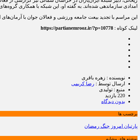
امدادی سازماندهی شده‌اند. به گفته او، این شبکه با همکاری گروه‌ها
این مراسم با تجدید بیعت جامعه ورزشی و فعالان جوان با آرمان‌های ا
لینک کوتاه :
https://partianemrooz.ir/?p=10778
نویسنده : زهره باقری
ارسال توسط :
رضا کریمی
منبع : تولیدی
220 بازدید
بدون دیدگاه
برچسب ها
پارتیان امروز
جنگ رمضان
نوشته های مشابه