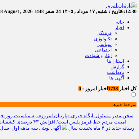
6:12:31
تاریخ :
شنبه, ۱۷ مرداد , ۱۴۰۵
24 صفر 1448
Saturday, 8 August , 2026
خانه
اخبار
فرهنگی
تکنولوژی
سیاسی
اجتماعی
ایثار و شهادت
استان ها
گزارش
یادداشت
آگهی ها
کل اخبار
1738
اخبار امروز :
0
سرخط خبرها
سخن مدیر مسئول پایگاه خبری «پارتیان امروز»، به مناسبت روز خب
امنیت مردم خط قرمز پلیس است/ افزایش ۴۳ درصدی کشفیات مواد مخدر و رشد ۶۸ درصدی کشف سرقت در خراسان شمالی
رسانه جدید در ۴ ماه نخست سال
آگهی نوبتی سه ماهه اول سال ۱۴۰۵ حوزه ثبتی جاجر