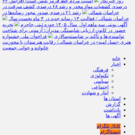
روز خبرنگار
امنیت مردم خط قرمز پلیس است/ افزایش ۴۳
درصدی کشفیات مواد مخدر و رشد ۶۸ درصدی کشف سرقت در
خراسان شمالی
رشد ۲۱ درصدی صدور مجوز رسانه‌ها در
خراسان شمالی / فعالیت ۱۳ رسانه جدید در ۴ ماه نخست سال
آگهی نوبتی سه ماهه اول سال ۱۴۰۵ حوزه ثبتی جاجرم
تجربه
حضور در کانون ارزیابی شایستگی مدیران؛ آزمونی برای شناخت
توانمندی‌ها و تأکید بر شایسته‌سالاری
فراخوان ملی جشنواره
هنری «نسل امید» در خراسان شمالی؛ رقابت هنرمندان با محوریت
خانواده و جوانی جمعیت
خانه
اخبار
فرهنگی
تکنولوژی
سیاسی
اجتماعی
ایثار و شهادت
استان ها
گزارش
یادداشت
آگهی ها
کانال تلگرام
اینستاگرام