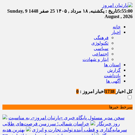
5:55:00
تاریخ :
یکشنبه, ۱۸ مرداد , ۱۴۰۵
25 صفر 1448
Sunday, 9
August , 2026
خانه
اخبار
فرهنگی
تکنولوژی
سیاسی
اجتماعی
ایثار و شهادت
استان ها
گزارش
یادداشت
آگهی ها
کل اخبار
1738
اخبار امروز :
0
سرخط خبرها
سخن مدیر مسئول پایگاه خبری «پارتیان امروز»، به مناسبت
روز خبرنگار
خراسان شمالی؛ سرزمین فرصت‌های طلایی
سرمایه‌گذاری و قطب آینده تولید، تجارت و انرژی
بهترین هدیه