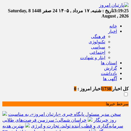
3:19:26
تاریخ :
شنبه, ۱۷ مرداد , ۱۴۰۵
24 صفر 1448
Saturday, 8
August , 2026
خانه
اخبار
فرهنگی
تکنولوژی
سیاسی
اجتماعی
ایثار و شهادت
استان ها
گزارش
یادداشت
آگهی ها
کل اخبار
1738
اخبار امروز :
0
سرخط خبرها
سخن مدیر مسئول پایگاه خبری «پارتیان امروز»، به مناسبت
روز خبرنگار
خراسان شمالی؛ سرزمین فرصت‌های طلایی
سرمایه‌گذاری و قطب آینده تولید، تجارت و انرژی
بهترین هدیه