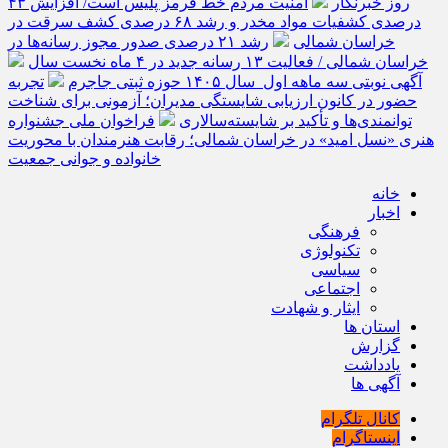
روز خبرنگار
امنیت مردم خط قرمز پلیس است/ افزایش ۴۳
درصدی کشفیات مواد مخدر و رشد ۶۸ درصدی کشف سرقت در
خراسان شمالی
رشد ۲۱ درصدی صدور مجوز رسانه‌ها در
خراسان شمالی / فعالیت ۱۳ رسانه جدید در ۴ ماه نخست سال
آگهی نوبتی سه ماهه اول سال ۱۴۰۵ حوزه ثبتی جاجرم
تجربه
حضور در کانون ارزیابی شایستگی مدیران؛ آزمونی برای شناخت
توانمندی‌ها و تأکید بر شایسته‌سالاری
فراخوان ملی جشنواره
هنری «نسل امید» در خراسان شمالی؛ رقابت هنرمندان با محوریت
خانواده و جوانی جمعیت
خانه
اخبار
فرهنگی
تکنولوژی
سیاسی
اجتماعی
ایثار و شهادت
استان ها
گزارش
یادداشت
آگهی ها
کانال تلگرام
اینستاگرام