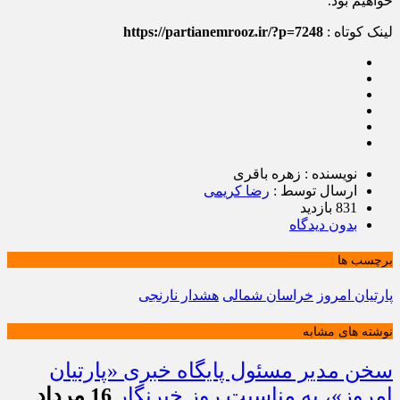
خواهیم بود.
لینک کوتاه :
https://partianemrooz.ir/?p=7248
نویسنده : زهره باقری
ارسال توسط :
رضا کریمی
831 بازدید
بدون دیدگاه
برچسب ها
پارتیان امروز
خراسان شمالی
هشدار نارنجی
نوشته های مشابه
سخن مدیر مسئول پایگاه خبری «پارتیان
امروز»، به مناسبت روز خبرنگار
16 مرداد